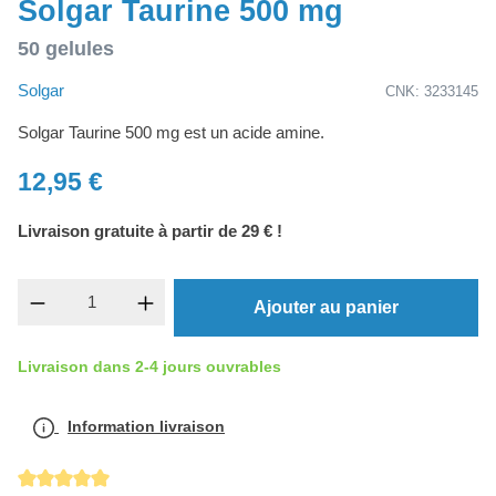
Solgar Taurine 500 mg
50 gelules
Solgar
CNK: 3233145
Solgar Taurine 500 mg est un acide amine.
12,95 €
Livraison gratuite à partir de 29 € !
Quantité de produit : Entrez la quantité souh
Ajouter au panier
Livraison dans 2-4 jours ouvrables
Information livraison