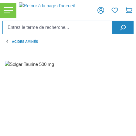
tenu principal
ACIDES AMINÉS
Ignorer la galerie d'images