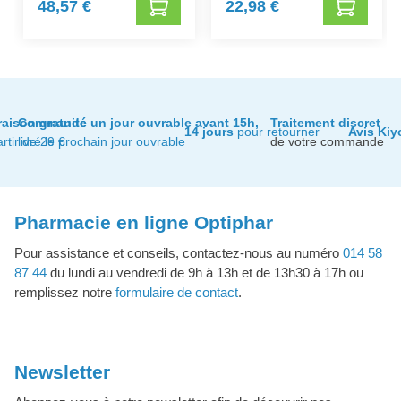
48,57 €
22,98 €
raison gratuite
Commandé un jour ouvrable avant 15h,
Traitement discret
14 jours
pour retourner
Avis Kiy
artir de 29 €
livré le prochain jour ouvrable
de votre commande
Pharmacie en ligne Optiphar
Pour assistance et conseils, contactez-nous au numéro
014 58
87 44
du lundi au vendredi de 9h à 13h et de 13h30 à 17h ou
remplissez notre
formulaire de contact
.
Newsletter