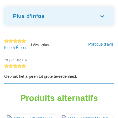
Plus d'infos
Politique d’avis
1
évaluation
Note moyenne de 5 sur 5 étoiles
5 de 5 Étoiles
29 juin 2023 02:52
Évaluation avec une note de 5 sur 5 étoiles
Gebruik het al jaren tot grote tevredenheid.
Produits alternatifs