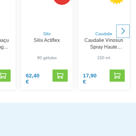
Silix
Caudalie
uaçu
Silix Actiflex
Caudalie Vinosun
ng
Spray Haute
r
Protection Ip30
90 gélules
150 ml
150ml PROMO
62,40
17,90
€
€