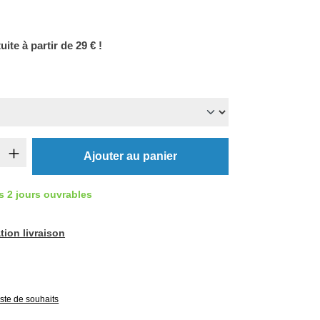
uite à partir de 29 € !
de produit : Entrez la quantité souhaitée o
Ajouter au panier
s 2 jours ouvrables
tion livraison
e 5 sur 5 étoiles
liste de souhaits