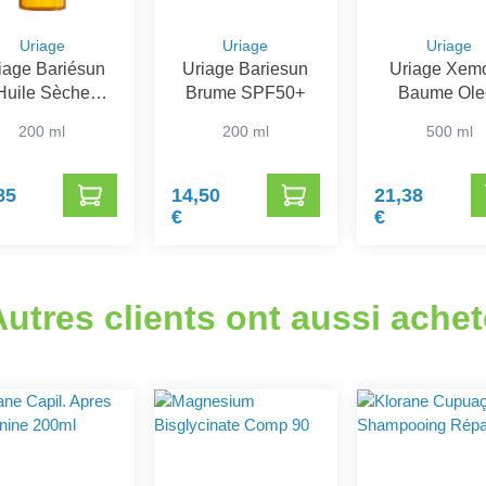
Uriage
Uriage
Uriage
iage Bariésun
Uriage Bariesun
Uriage Xem
Huile Sèche
Brume SPF50+
Baume Ole
limatrice SPF
Apaisant An
200 ml
200 ml
500 ml
30
Grattage
85
14,50
21,38
€
€
Autres clients ont aussi achet