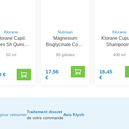
Klorane
Nutrisan
Klorane
lorane Capil.
Magnesium
Klorane Cup
es Sh Quinine
Bisglycinate Comp
Shampooi
200ml
90
Réparateu
50 ml
90 gélules
400 ml
17,56
16,45
0 €
€
€
Traitement discret
pour retourner
Avis Kiyoh
de votre commande