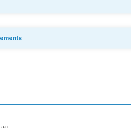
ssements
 zon