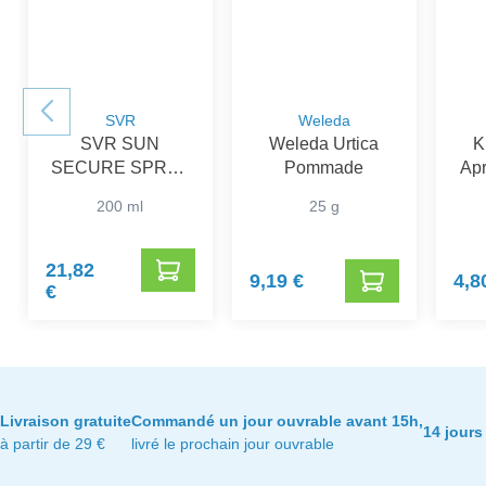
SVR
Weleda
SVR SUN
Weleda Urtica
K
SECURE SPRAY
Pommade
Apr
APRES SOLEIL
200 ml
25 g
200 ML
21,82
9,19 €
4,8
€
Livraison gratuite
Commandé un jour ouvrable avant 15h,
14 jours
à partir de 29 €
livré le prochain jour ouvrable