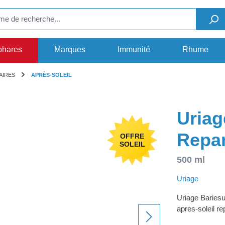
phares
Marques
Immunité
Rhume
AIRES
APRÈS-SOLEIL
Uria
Repar
OFFRE
SOLEIL
500 ml
Uriage
Uriage Bariesu
apres-soleil re