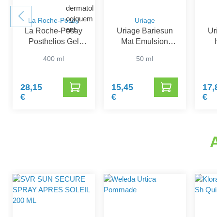
La Roche-Posay
Uriage
La Roche-Posay
Uriage Bariesun
Ur
Posthelios Gel
Mat Emulsion
Apres-Soleil
SPF50+
Sub
400 ml
50 ml
28,15
15,45
17,
€
€
€