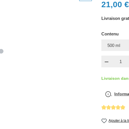
21,00 €
Livraison grat
Contenu
Quantité 
Livraison dan
Informa
Note moyenne d
Ajouter à la 