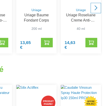
Uriage
Uriage
ose
Uriage Baume
Uriage Roseliane
o-
Fondant Corps
Creme Anti-
ti-
Rougeurs SPF30
200 ml
40 ml
13,65
14,63
€
€
é
PRODUIT
OFFRE
PHARE!
SOLEIL!