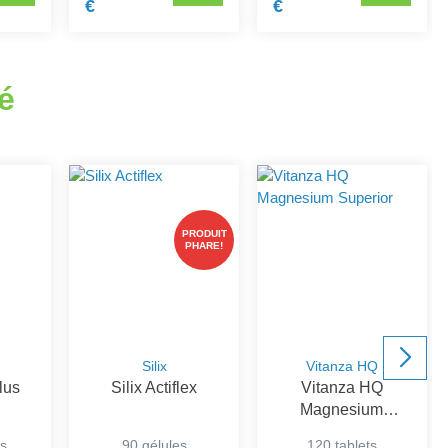
€
€
é
PRODUIT
PHARE!
Silix
Vitanza HQ
lus
Silix Actiflex
Vitanza HQ
Magnesium
Superior
s
90 gélules
120 tablets