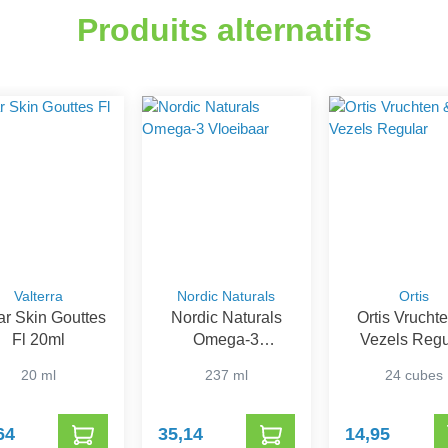
Produits alternatifs
Valterra
Nordic Naturals
Ortis
ar Skin Gouttes
Nordic Naturals
Ortis Vrucht
Fl 20ml
Omega-3
Vezels Regu
Vloeibaar
20 ml
237 ml
24 cubes
64
35,14
14,95