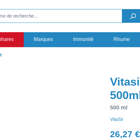
phares
Marques
Immunité
Rhume
E
Vitas
500m
500 ml
VitaSil
26,27 €