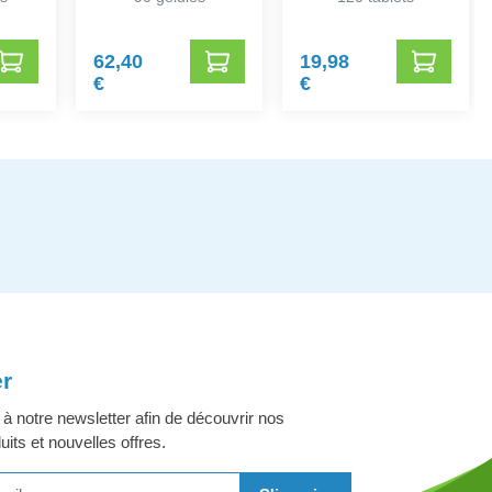
62,40
19,98
€
€
er
 notre newsletter afin de découvrir nos
its et nouvelles offres.