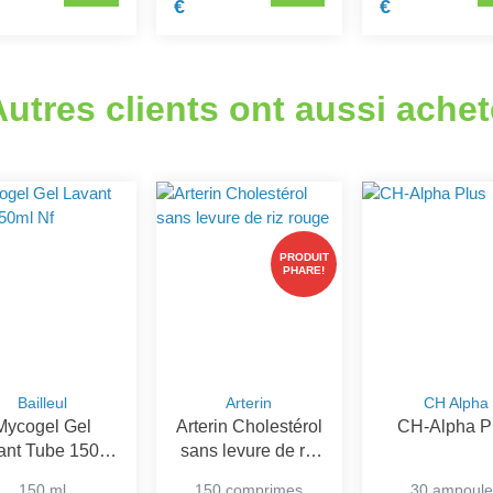
€
€
Autres clients ont aussi achet
PRODUIT
PHARE!
Bailleul
Arterin
CH Alpha
Mycogel Gel
Arterin Cholestérol
CH-Alpha P
ant Tube 150ml
sans levure de riz
Nf
rouge
150 ml
150 comprimes
30 ampoule