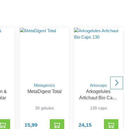
Metagenics
Arkocaps
en &
MetaDigest Total
Arkogelules
lar
Artichaut Bio Caps
130
30 gélules
130 caps
15,99
24,15