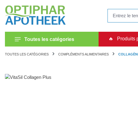
recherche
Passer à la navigation principale
🔥
Produits 
Toutes les catégories
TOUTES LES CATÉGORIES
COMPLÉMENTS ALIMENTAIRES
COLLAGÈN
Ignorer la galerie d'images