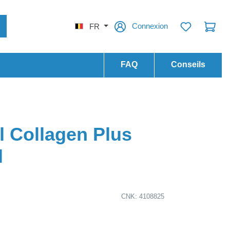
Connexion
FR
FAQ
Conseils
il Collagen Plus
l
CNK: 4108825