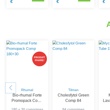
€
€
€
PRODUIT
PHARE!
Rhumal
Tilman
Bio-rhumal Forte
Cholesfytol Green
Promopack Comp
Comp 84
Lav
180+30
180 + 30 comprimes
84 comprimes