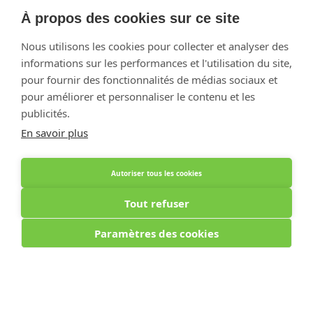
Optiphar Geel - Dr. van de Perrestraat
À propos des cookies sur ce site
Optiphar Geel - Antwerpseweg
Nous utilisons les cookies pour collecter et analyser des
Optiphar Turnhout
informations sur les performances et l'utilisation du site,
pour fournir des fonctionnalités de médias sociaux et
Optiphar Mol
pour améliorer et personnaliser le contenu et les
publicités.
Créé avec Shopware
En savoir plus
Autoriser tous les cookies
Tout refuser
Paramètres des cookies
Optiphar Apotheek (Dermatheek BVBA) - Antwerpseweg 81b - 2440 Geel - BE
0441.223.009 - APB 130802 - Pharmacien titulaire Kirsten Vanspringel