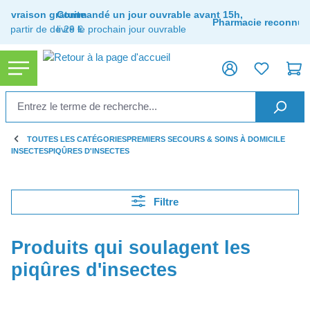
tenu principal
Livraison gratuite
Commandé un jour ouvrable avant 15h,
Pharmacie reconnue
à partir de de 29 €
livré le prochain jour ouvrable
TOUTES LES CATÉGORIES
PREMIERS SECOURS & SOINS À DOMICILE
INSECTES
PIQÛRES D'INSECTES
Filtre
Produits qui soulagent les
piqûres d'insectes