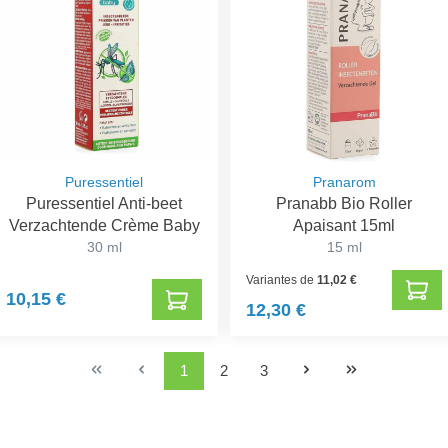
Puressentiel
Pranarom
Puressentiel Anti-beet
Pranabb Bio Roller
Verzachtende Crème Baby
Apaisant 15ml
30 ml
15 ml
Variantes de
11,02 €
10,15 €
12,30 €
1
2
3