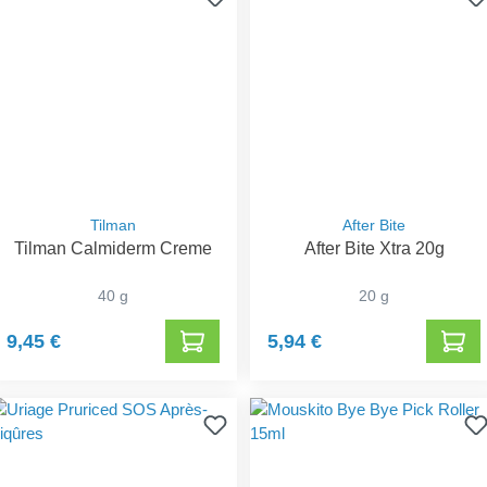
Tilman
After Bite
Tilman Calmiderm Creme
After Bite Xtra 20g
40 g
20 g
9,45 €
5,94 €