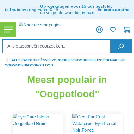
ToContentLink
Op werkdagen voor 15 uur besteld,
ratis thuislevering
vanaf € 29
Erkende apothee
de volgende werkdag in huis
ALLE CATEGORIEËN
VERZORGING | SCHOONHEID | HYGIËNE
MAKE-UP
OOGMAKE-UP
OOGPOTLOOD
Meest populair in
"Oogpotlood"