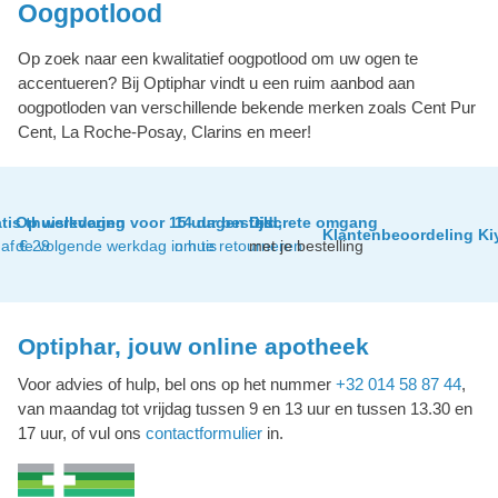
Oogpotlood
Op zoek naar een kwalitatief oogpotlood om uw ogen te
accentueren? Bij Optiphar vindt u een ruim aanbod aan
oogpotloden van verschillende bekende merken zoals Cent Pur
Cent, La Roche-Posay, Clarins en meer!
tis thuislevering
Op werkdagen voor 15 uur besteld,
14 dagen tijd
Discrete omgang
Klantenbeoordeling Ki
af € 29
de volgende werkdag in huis
om te retourneren
met je bestelling
Optiphar, jouw online apotheek
Voor advies of hulp, bel ons op het nummer
+32 014 58 87 44
,
van maandag tot vrijdag tussen 9 en 13 uur en tussen 13.30 en
17 uur, of vul ons
contactformulier
in.