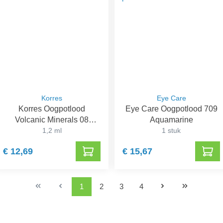
Korres
Eye Care
Korres Oogpotlood
Eye Care Oogpotlood 709
Volcanic Minerals 08
Aquamarine
Blauw
1,2 ml
1 stuk
€ 12,69
€ 15,67
1
2
3
4