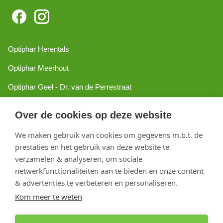
Optiphar Herentals
Optiphar Meerhout
Optiphar Geel - Dr. van de Perrestraat
Optiphar Geel - Antwerpseweg
Over de cookies op deze website
Optiphar Turnhout
We maken gebruik van cookies om gegevens m.b.t. de
Optiphar Mol
prestaties en het gebruik van deze website te
verzamelen & analyseren, om sociale
netwerkfunctionaliteiten aan te bieden en onze content
Copyright 2026 optiphar.com. Alle rechten voorbehouden
& advertenties te verbeteren en personaliseren.
Kom meer te weten