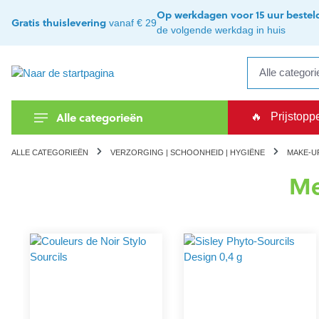
kipToSearch
general.skipToNavigation
Op werkdagen voor 15 uur bestel
Gratis thuislevering
vanaf € 29
de volgende werkdag in huis
Alle categorieën
🔥
Prijstopp
ALLE CATEGORIEËN
VERZORGING | SCHOONHEID | HYGIËNE
MAKE-U
Me