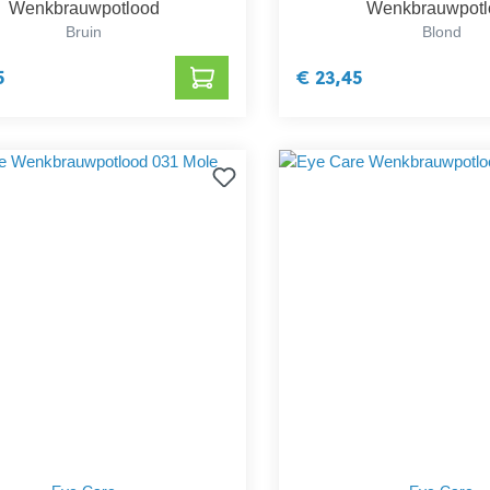
Wenkbrauwpotlood
Wenkbrauwpotl
Bruin
Blond
5
€ 23,45