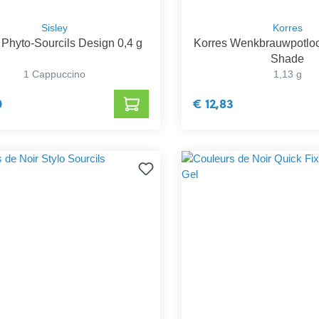
Sisley
Korres
 Phyto-Sourcils Design 0,4 g
Korres Wenkbrauwpotloo
Shade
1 Cappuccino
1,13 g
0
€ 12,83