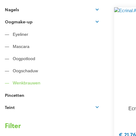
Nagels
Oogmake-up
Eyeliner
Mascara
Oogpotlood
Oogschaduw
Wenkbrauwen
Pincetten
Teint
Ecr
Filter
€ 21,76