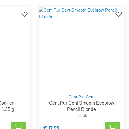
Cent Pur Cent
Oog- en
Cent Pur Cent Smooth Eyebrow
 1,35 g
Pencil Blonde
1 stuk
€ 17,99