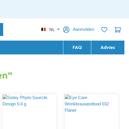
Aanmelden
NL
FAQ
Advies
en"