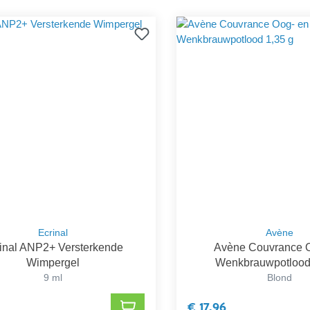
Ecrinal
Avène
inal ANP2+ Versterkende
Avène Couvrance 
Wimpergel
Wenkbrauwpotlood
9 ml
Blond
€ 17,96