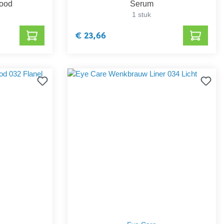
ood
Serum
1 stuk
€ 23,66