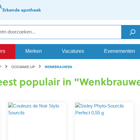
d,
Erkende apotheek
ers
Merken
Vacatures
Evenementen
WENKBRAUWEN
P
OOGMAKE-UP
est populair in "Wenkbrauw