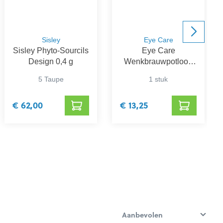
Sisley
Eye Care
Sisley Phyto-Sourcils
Eye Care
Design 0,4 g
Wenkbrauwpotlood
032 Flanel
5 Taupe
1 stuk
€ 62,00
€ 13,25