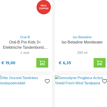
PRIJS
TOPPER!
Oral-B
iso-Betadine
Oral-B Pro Kids 3+
Iso Betadine Mondwater
Elektrische Tandenborstel
Frozen
1 stuk
200 ml
€ 19,00
€ 6,35