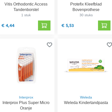
Vitis Orthodontic Access
Protefix Kleefblad
Tandenborstel
Bovenprothese
1 stuk
30 stuks
€ 4,44
€ 5,53
Interprox
Weleda
Interprox Plus Super Micro
Weleda Kindertandpasta
Oranje