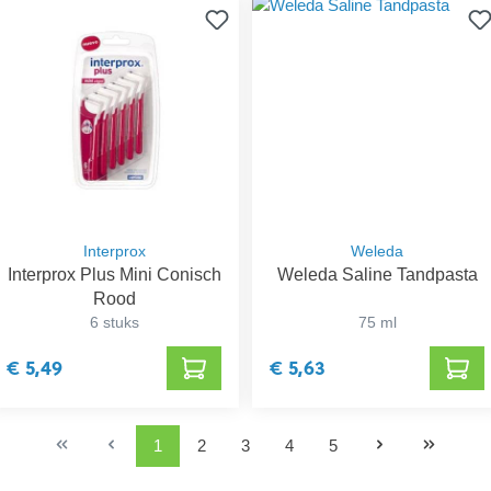
Interprox
Weleda
Interprox Plus Mini Conisch
Weleda Saline Tandpasta
Rood
6 stuks
75 ml
€ 5,49
€ 5,63
1
2
3
4
5