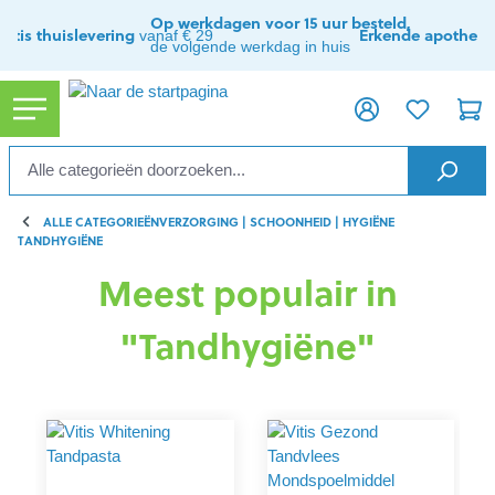
ToContentLink
Op werkdagen voor 15 uur besteld,
ratis thuislevering
Erkende apothee
vanaf € 29
de volgende werkdag in huis
ALLE CATEGORIEËN
VERZORGING | SCHOONHEID | HYGIËNE
TANDHYGIËNE
Meest populair in
"Tandhygiëne"