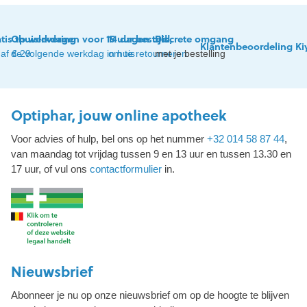
tis thuislevering
Op werkdagen voor 15 uur besteld,
14 dagen tijd
Discrete omgang
Klantenbeoordeling Ki
af € 29
de volgende werkdag in huis
om te retourneren
met je bestelling
Optiphar, jouw online apotheek
Voor advies of hulp, bel ons op het nummer
+32 014 58 87 44
,
van maandag tot vrijdag tussen 9 en 13 uur en tussen 13.30 en
17 uur, of vul ons
contactformulier
in.
Nieuwsbrief
Abonneer je nu op onze nieuwsbrief om op de hoogte te blijven