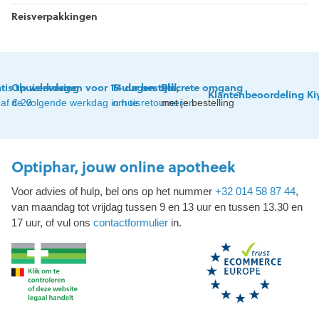
Reisverpakkingen
tis thuislevering
Op werkdagen voor 15 uur besteld,
14 dagen tijd
Discrete omgang
Klantenbeoordeling Ki
af € 29
de volgende werkdag in huis
om te retourneren
met je bestelling
Optiphar, jouw online apotheek
Voor advies of hulp, bel ons op het nummer
+32 014 58 87 44
,
van maandag tot vrijdag tussen 9 en 13 uur en tussen 13.30 en
17 uur, of vul ons
contactformulier
in.