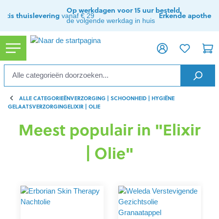
ToContentLink
Op werkdagen voor 15 uur besteld,
ratis thuislevering
Erkende apothee
vanaf € 29
de volgende werkdag in huis
ALLE CATEGORIEËN
VERZORGING | SCHOONHEID | HYGIËNE
GELAATSVERZORGING
ELIXIR | OLIE
Meest populair in "Elixir
| Olie"