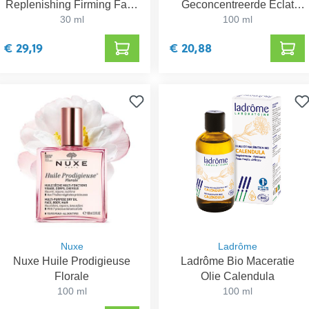
Replenishing Firming Face
Geconcentreerde Eclat
30 ml
Oil
Glycolic Essence
100 ml
€ 29,19
€ 20,88
Nuxe
Ladrôme
Nuxe Huile Prodigieuse
Ladrôme Bio Maceratie
Florale
Olie Calendula
100 ml
100 ml