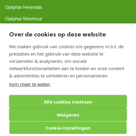
Optiphar Herentals
Optiphar Meerhout
Optiphar Geel - Dr. van de Perrestraat
Over de cookies op deze website
Optiphar Geel - Antwerpseweg
We maken gebruik van cookies om gegevens m.b.t. de
prestaties en het gebruik van deze website te
Optiphar Turnhout
verzamelen & analyseren, om sociale
Optiphar Mol
netwerkfunctionaliteiten aan te bieden en onze content
& advertenties te verbeteren en personaliseren.
Kom meer te weten
Copyright 2026 optiphar.com. Alle rechten voorbehouden
Alle cookies toestaan
Weigeren
Cookie-instellingen