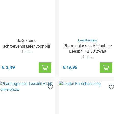
B&S kleine
Lensfactory
Pharmaglasses Visionblue
schroevendraaier voor bril
Leesbril +1.50 Zwart
1 stuk
1 stuk
€ 3,49
€ 19,95