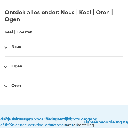
Ontdek alles onder: Neus | Keel | Oren |
Ogen
Keel | Hoesten
Neus
Ogen
Oren
tis thuislevering
Op werkdagen voor 15 uur besteld,
14 dagen tijd
Discrete omgang
Klantenbeoordeling Ki
af € 29
de volgende werkdag in huis
om te retourneren
met je bestelling