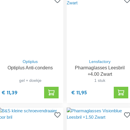
Optiplus
Lensfactory
Optiplus Anti-condens
Pharmaglasses Leesbril
+4.00 Zwart
gel + doekje
1 stuk
€ 11,39
€ 11,95