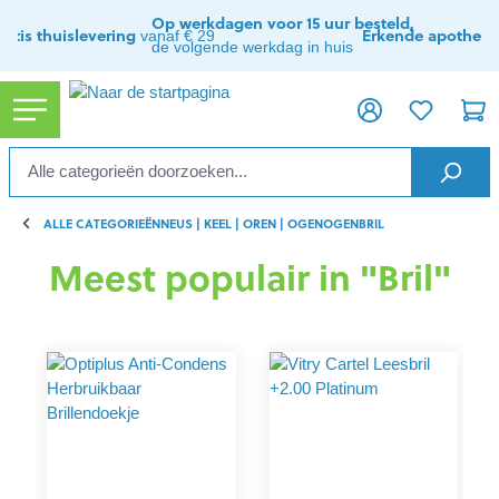
ToContentLink
Op werkdagen voor 15 uur besteld,
ratis thuislevering
Erkende apothee
vanaf € 29
de volgende werkdag in huis
ALLE CATEGORIEËN
NEUS | KEEL | OREN | OGEN
OGEN
BRIL
Meest populair in "Bril"