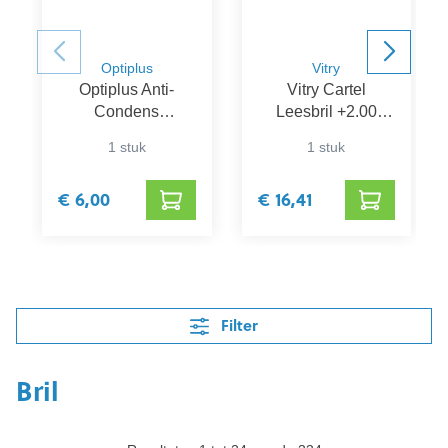
Optiplus
Vitry
Optiplus Anti-
Vitry Cartel
Condens
Leesbril +2.00
Herbruikbaar
Platinum
1 stuk
1 stuk
Brillendoekje
€ 6,00
€ 16,41
Filter
Bril