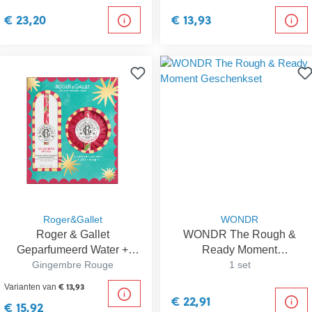
€ 23,20
€ 13,93
Roger&Gallet
WONDR
Roger & Gallet
WONDR The Rough &
Geparfumeerd Water +
Ready Moment
Zeep Geschenkset
Gingembre Rouge
Geschenkset
1 set
€ 13,93
Varianten van
€ 22,91
€ 15,92