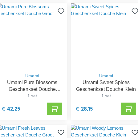
Umami
Umami
Umami Pure Blossoms
Umami Sweet Spices
Geschenkset Douche
Geschenkset Douche Klein
Groot
1 set
1 set
€ 42,25
€ 28,15