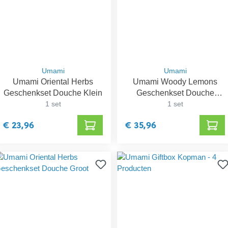
Umami
Umami
Umami Oriental Herbs
Umami Woody Lemons
Geschenkset Douche Klein
Geschenkset Douche
1 set
Groot
1 set
€ 23,96
€ 35,96