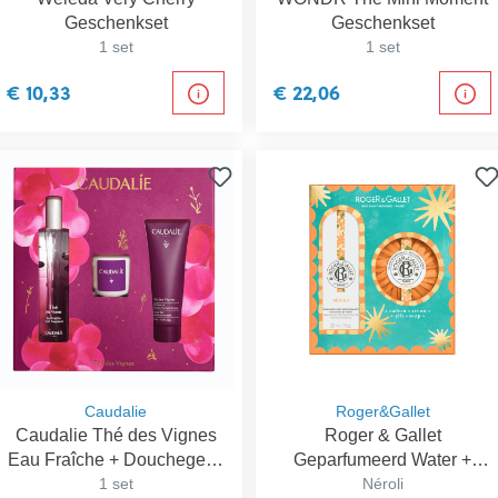
Geschenkset
Geschenkset
1 set
1 set
€ 10,33
€ 22,06
Caudalie
Roger&Gallet
Caudalie Thé des Vignes
Roger & Gallet
Eau Fraîche + Douchegel +
Geparfumeerd Water +
Kaars Geschenkset
1 set
Zeep Geschenkset
Néroli