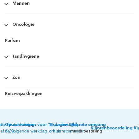
Mannen
Oncologie
Parfum
Tandhygiëne
Zon
Reisverpakkingen
tis thuislevering
Op werkdagen voor 15 uur besteld,
14 dagen tijd
Discrete omgang
Klantenbeoordeling Ki
af € 29
de volgende werkdag in huis
om te retourneren
met je bestelling