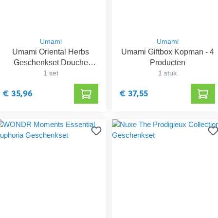
Umami
Umami
Umami Oriental Herbs
Umami Giftbox Kopman - 4
Geschenkset Douche
Producten
Groot
1 set
1 stuk
€ 35,96
€ 37,55