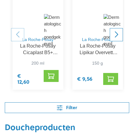
La Roche-Posay
La Roche-Posay
La Roche-Posay
La Roche-Posay
Cicaplast B5+
Lipikar Overvette
Wasgel
Zeep
200 ml
150 g
€
€ 9,56
12,60
Filter
Doucheproducten