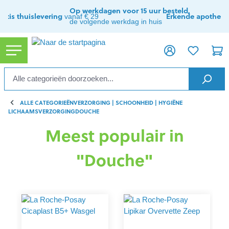
ToContentLink
Op werkdagen voor 15 uur besteld,
ratis thuislevering
Erkende apothee
vanaf € 29
de volgende werkdag in huis
ALLE CATEGORIEËN
VERZORGING | SCHOONHEID | HYGIËNE
LICHAAMSVERZORGING
DOUCHE
Meest populair in
"Douche"