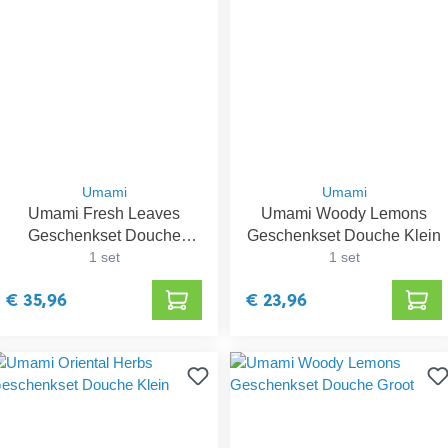
Umami
Umami
Umami Fresh Leaves
Umami Woody Lemons
Geschenkset Douche
Geschenkset Douche Klein
Groot
1 set
1 set
€ 35,96
€ 23,96