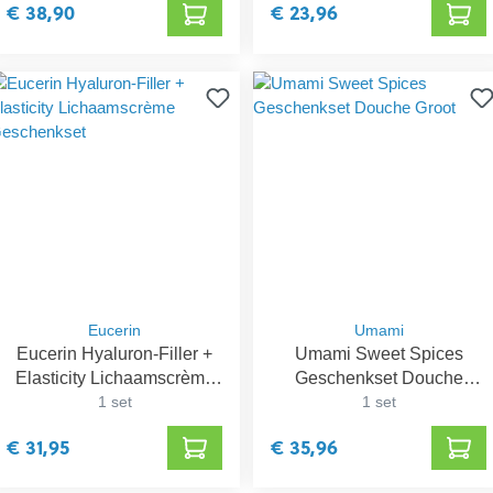
€ 38,90
€ 23,96
Eucerin
Umami
Eucerin Hyaluron-Filler +
Umami Sweet Spices
Elasticity Lichaamscrème
Geschenkset Douche
Geschenkset
1 set
Groot
1 set
€ 31,95
€ 35,96