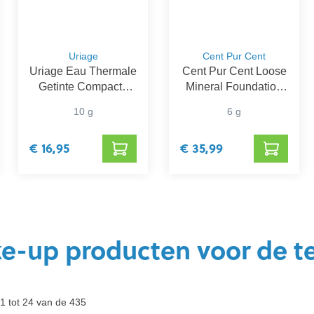
Uriage
Cent Pur Cent
Uriage Eau Thermale
Cent Pur Cent Loose
Getinte Compacte
Mineral Foundation
Watercrème SPF 30
2.5
10 g
6 g
€ 16,95
€ 35,99
e-up producten voor de te
1 tot 24 van de 435