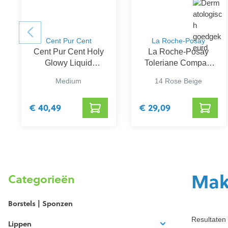
Cent Pur Cent
La Roche-Posay
Cent Pur Cent Holy
La Roche-Posay
Glowy Liquid
Toleriane Compact
Foundation 30 ml
Poeder 9 g
Medium
14 Rose Beige
€ 40,49
€ 29,09
Mak
Categorieën
Borstels | Sponzen
Resultaten 
Lippen