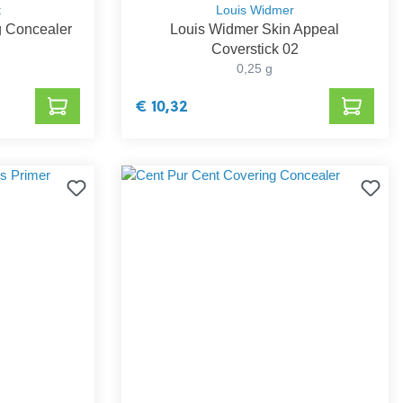
t
Louis Widmer
g Concealer
Louis Widmer Skin Appeal
Coverstick 02
0,25 g
€ 10,32