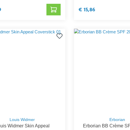
9
€ 15,86
Louis Widmer
Erborian
uis Widmer Skin Appeal
Erborian BB Crème SP