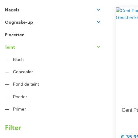
Nagels
Oogmake-up
Pincetten
Teint
Blush
Concealer
Fond de teint
Poeder
Primer
Cent Pu
Filter
€ 35,9