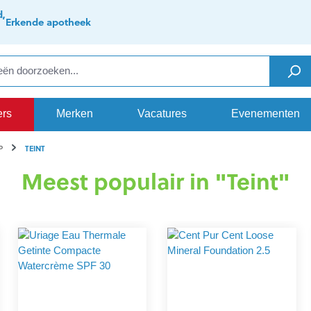
d,
Erkende apotheek
ers
Merken
Vacatures
Evenementen
TEINT
P
Meest populair in "Teint"