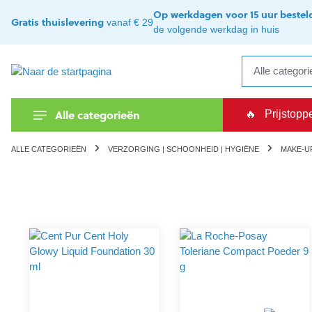
kipToSearch
general.skipToNavigation
Op werkdagen voor 15 uur bestel
Gratis thuislevering
vanaf € 29
de volgende werkdag in huis
Alle categorieën
🔥
Prijstopp
ALLE CATEGORIEËN
VERZORGING | SCHOONHEID | HYGIËNE
MAKE-U