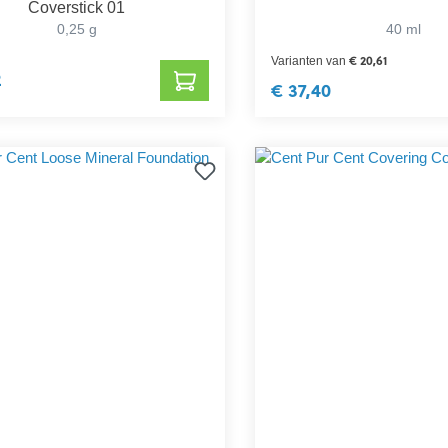
Coverstick 01
0,25 g
40 ml
€ 20,61
Varianten van
2
€ 37,40