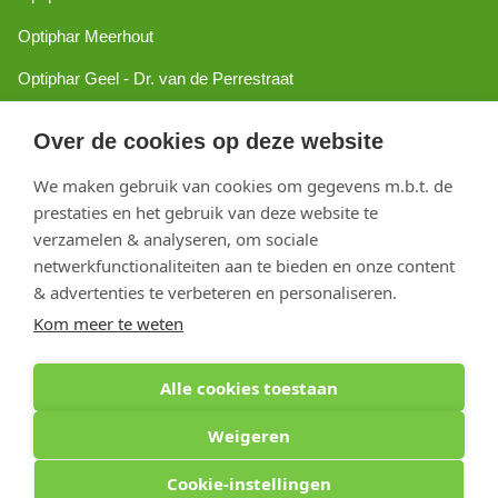
Optiphar Meerhout
Optiphar Geel - Dr. van de Perrestraat
Optiphar Geel - Antwerpseweg
Over de cookies op deze website
Optiphar Turnhout
We maken gebruik van cookies om gegevens m.b.t. de
Optiphar Mol
prestaties en het gebruik van deze website te
verzamelen & analyseren, om sociale
netwerkfunctionaliteiten aan te bieden en onze content
Copyright 2026 optiphar.com. Alle rechten voorbehouden
& advertenties te verbeteren en personaliseren.
Kom meer te weten
Alle cookies toestaan
Weigeren
Cookie-instellingen
Optiphar Apotheek (Dermatheek BVBA) - Antwerpseweg 81b - 2440 Geel - BE