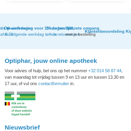
tis thuislevering
Op werkdagen voor 15 uur besteld,
14 dagen tijd
Discrete omgang
Klantenbeoordeling Ki
af € 29
de volgende werkdag in huis
om te retourneren
met je bestelling
Optiphar, jouw online apotheek
Voor advies of hulp, bel ons op het nummer
+32 014 58 87 44
,
van maandag tot vrijdag tussen 9 en 13 uur en tussen 13.30 en
17 uur, of vul ons
contactformulier
in.
Nieuwsbrief