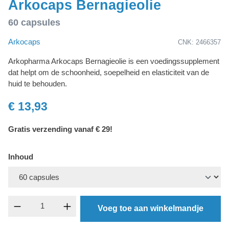
Arkocaps Bernagieolie
60 capsules
Arkocaps
CNK: 2466357
Arkopharma Arkocaps Bernagieolie is een voedingssupplement
dat helpt om de schoonheid, soepelheid en elasticiteit van de
huid te behouden.
€ 13,93
Gratis verzending vanaf € 29!
Inhoud
component.product.quantitySelect.legend
Voeg toe aan winkelmandje