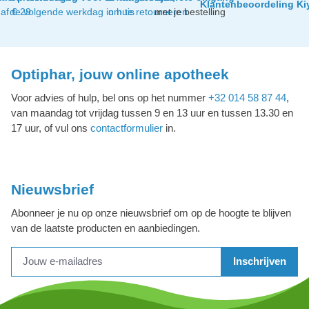
Klantenbeoordeling Ki
af € 29
de volgende werkdag in huis
om te retourneren
met je bestelling
Optiphar, jouw online apotheek
Voor advies of hulp, bel ons op het nummer
+32 014 58 87 44
,
van maandag tot vrijdag tussen 9 en 13 uur en tussen 13.30 en
17 uur, of vul ons
contactformulier
in.
Nieuwsbrief
Abonneer je nu op onze nieuwsbrief om op de hoogte te blijven
van de laatste producten en aanbiedingen.
Inschrijven