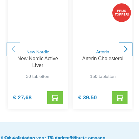
PRIJS
TOPPER!
New Nordic
Arterin
New Nordic Active
Arterin Cholesterol
Liver
30 tabletten
150 tabletten
€ 27,68
€ 39,50
tis thuislevering
Op werkdagen voor 15 uur besteld,
14 dagen tijd
Discrete omgang