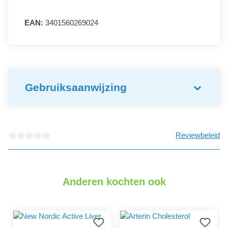
EAN:
3401560269024
Gebruiksaanwijzing
Reviewbeleid
detail.reviewAvgRatingAltText
Anderen kochten ook