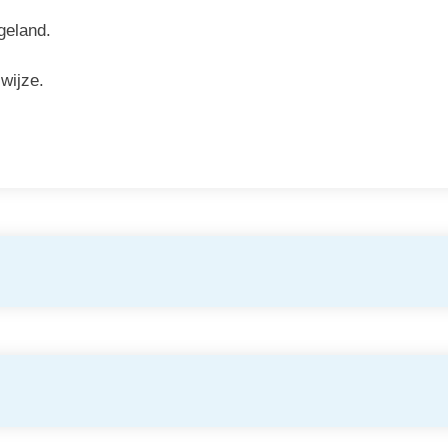
geland.
wijze.