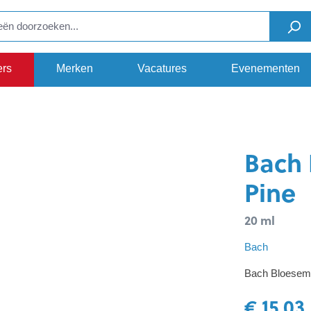
ers
Merken
Vacatures
Evenementen
E
Bach 
Pine
20 ml
Bach
Bach Bloesem 
€ 15,03