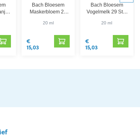
sem
Bach Bloesem
Bach Bloesem
anje
Maskerbloem 20
Vogelmelk 29 Star
stnut
Mimulus
of Bethlehem
20 ml
20 ml
€
€
15,03
15,03
ief