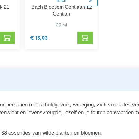
Bach
B
k 21
Bach Bloesem Gentiaan 12
Bach Bloesem 
Gentian
20 ml
20
€ 15,03
€ 14,39
personen met schuldgevoel, wroeging, zich voor alles vera
enwicht en levensvreugde, jezelf en je fouten aanvaarden zo
 38 essenties van wilde planten en bloemen.