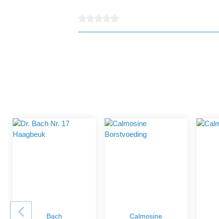
detail.reviewAvgRatingAltText
Bach
Calmosine