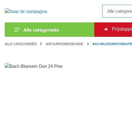
kipToSearch
general.skipToNavigation
Alle categorieën
🔥
Prijstopp
BACHBLOESEMTHERAPI
ALLE CATEGORIEËN
NATUURGENEESKUNDE
component.cms.imageGallery.skipImageGallery