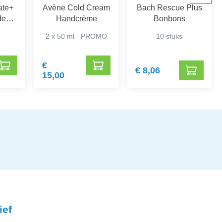
ate+
Avène Cold Cream
Bach Rescue Plus
de
Handcrème
Bonbons
nde
2 x 50 ml - PROMO
10 stuks
€
€ 8,06
15,00
ief