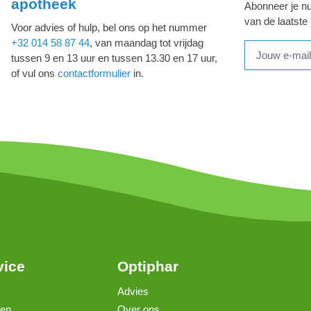
apotheek
Abonneer je nu
van de laatste
Voor advies of hulp, bel ons op het nummer
+32 014 58 87 44
, van maandag tot vrijdag
tussen 9 en 13 uur en tussen 13.30 en 17 uur,
of vul ons
contactformulier
in.
vice
Optiphar
Advies
gen
Over ons