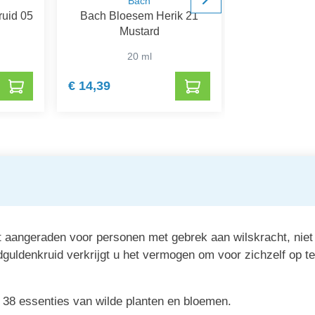
Bach
B
uid 05
Bach Bloesem Herik 21
Bach Bloe
Mustard
Wi
20 ml
20
€ 14,39
€ 15,03
aangeraden voor personen met gebrek aan wilskracht, niet 
ldenkruid verkrijgt u het vermogen om voor zichzelf op te k
 38 essenties van wilde planten en bloemen.