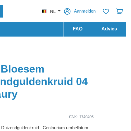
Aanmelden
NL
FAQ
Advies
 Bloesem
ndguldenkruid 04
aury
CNK: 1740406
Duizendguldenkruid - Centaurium umbellatum