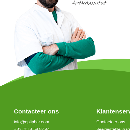
Contacteer ons
Klantenser
info@optiphar.com
Contacteer ons
+32 (0)14 58 87 44
Veelgestelde vra