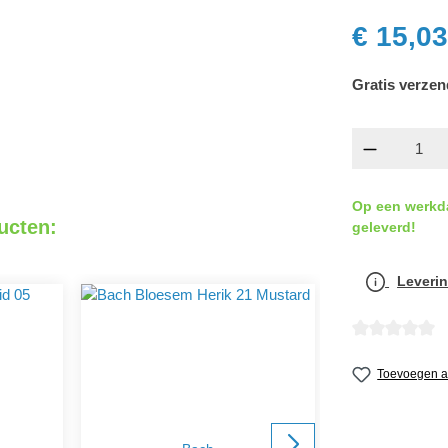
€ 15,03
Gratis verzen
componen
Op een werkd
ucten:
geleverd!
Leverin
detail.reviewA
Toevoegen aa