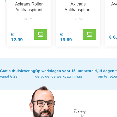
Axitrans Roller
Axitrans
Av
Antitranspirant
Antitranspirant
Oksels Gevoelige
Klamme Handen
20 ml
50 ml
Huid
Crème
€
€
€ 6
12,99
19,69
Gratis thuislevering
Op werkdagen voor 15 uur besteld,
14 dagen t
vanaf € 29
de volgende werkdag in huis
om te reto