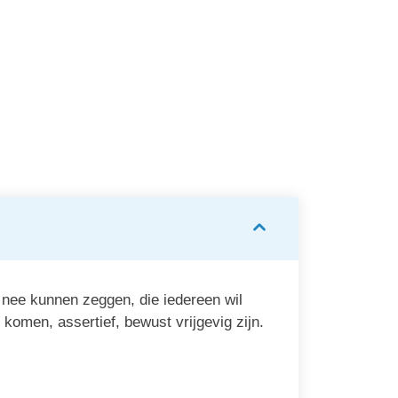
ach
Bach
sem Wilg 38
Bach Bloesem Dravik 36
Bac
llow
Wild Oat
 ml
20 ml
€ 14,39
€ 15,
nee kunnen zeggen, die iedereen wil
omen, assertief, bewust vrijgevig zijn.