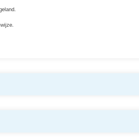
geland.
wijze.