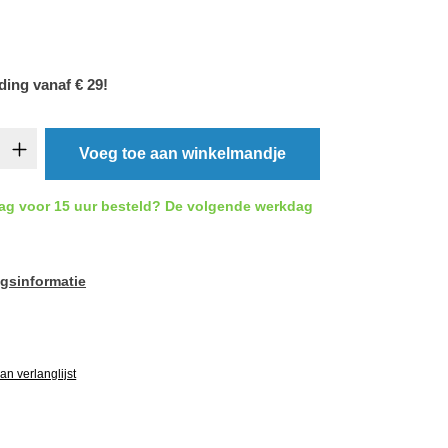
ding vanaf € 29!
t.product.quantitySelect.legend
Voeg toe aan winkelmandje
ag voor 15 uur besteld? De volgende werkdag
gsinformatie
vgRatingAltText
n verlanglijst