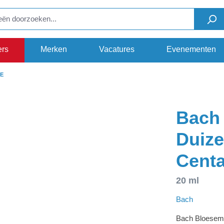
ers
Merken
Vacatures
Evenementen
E
Bach
Duize
Cent
20 ml
Bach
Bach Bloesem 