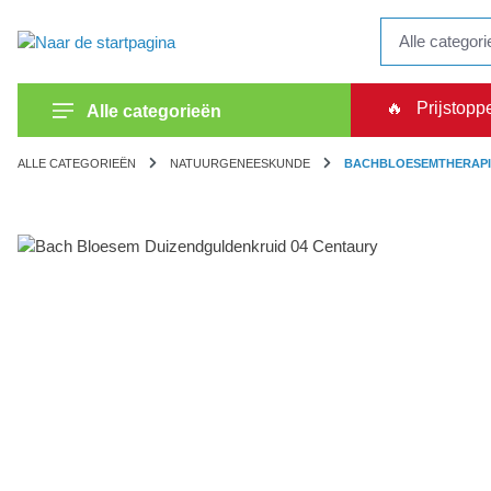
kipToSearch
general.skipToNavigation
🔥
Prijstopp
Alle categorieën
ALLE CATEGORIEËN
NATUURGENEESKUNDE
BACHBLOESEMTHERAPI
component.cms.imageGallery.skipImageGallery