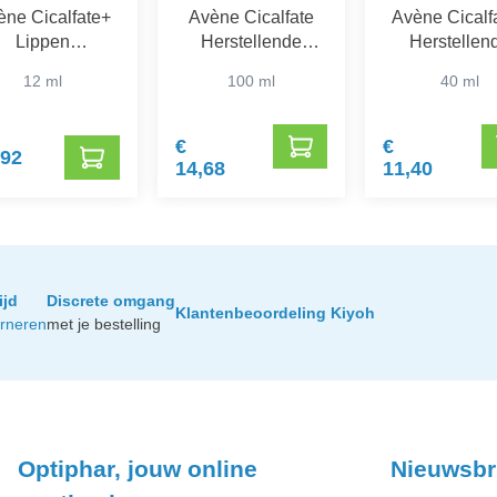
ène Cicalfate+
Avène Cicalfate
Avène Cicalf
Lippen
Herstellende
Herstellen
Herstellende
Handcrème
Bescherme
12 ml
100 ml
40 ml
Balsem
Crème
€
€
,92
14,68
11,40
ijd
Discrete omgang
Klantenbeoordeling Kiyoh
urneren
met je bestelling
Optiphar, jouw online
Nieuwsbr