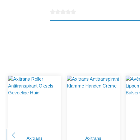
detail.reviewAvgRatingAltText
Axitrans
Axitrans