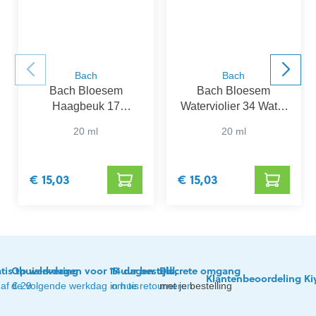
Bach
Bach
Bach Bloesem
Bach Bloesem
Haagbeuk 17
Waterviolier 34 Water
Hornbeam
Violet
20 ml
20 ml
€ 15,03
€ 15,03
tis thuislevering
Op werkdagen voor 15 uur besteld,
14 dagen tijd
Discrete omgang
Klantenbeoordeling Ki
af € 29
de volgende werkdag in huis
om te retourneren
met je bestelling