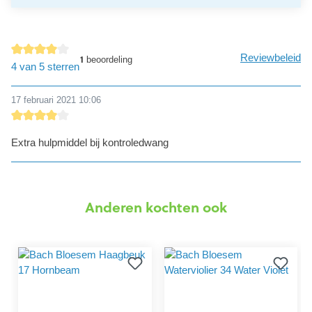
Reviewbeleid
1
beoordeling
detail.reviewAvgRatingAltText
4 van 5 sterren
17 februari 2021 10:06
detail.reviewRatingAltText
Extra hulpmiddel bij kontroledwang
Anderen kochten ook