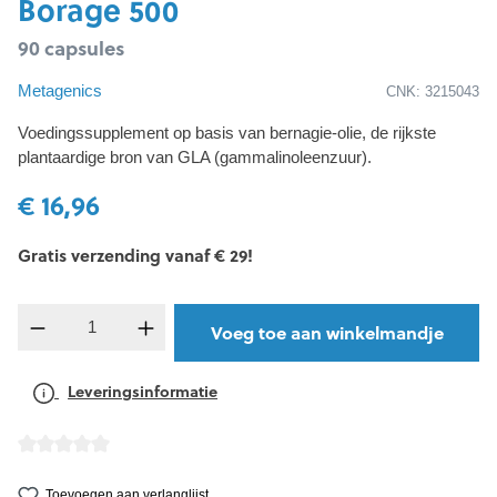
Borage 500
90 capsules
Metagenics
CNK: 3215043
Voedingssupplement op basis van bernagie-olie, de rijkste
plantaardige bron van GLA (gammalinoleenzuur).
€ 16,96
Gratis verzending vanaf € 29!
component.product.quantitySelect.legend
Voeg toe aan winkelmandje
Leveringsinformatie
detail.reviewAvgRatingAltText
Toevoegen aan verlanglijst