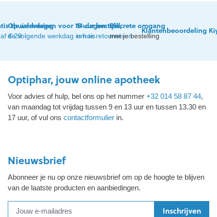
tis thuislevering
Op werkdagen voor 15 uur besteld,
14 dagen tijd
Discrete omgang
Klantenbeoordeling Ki
af € 29
de volgende werkdag in huis
om te retourneren
met je bestelling
Optiphar, jouw online apotheek
Voor advies of hulp, bel ons op het nummer
+32 014 58 87 44
,
van maandag tot vrijdag tussen 9 en 13 uur en tussen 13.30 en
17 uur, of vul ons
contactformulier
in.
Nieuwsbrief
Abonneer je nu op onze nieuwsbrief om op de hoogte te blijven
van de laatste producten en aanbiedingen.
Inschrijven