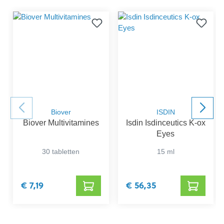
Biover
ISDIN
Biover Multivitamines
Isdin Isdinceutics K-ox
Eyes
30 tabletten
15 ml
€ 7,19
€ 56,35