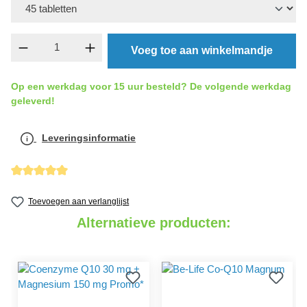
component.product.quantitySelect.legend
Voeg toe aan winkelmandje
Op een werkdag voor 15 uur besteld? De volgende werkdag
geleverd!
Leveringsinformatie
detail.reviewAvgRatingAltText
Toevoegen aan verlanglijst
Alternatieve producten: