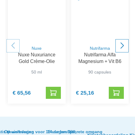
Nuxe
Nutrifarma
Nuxe Nuxuriance
Nutrifarma Alfa
Gold Crème-Olie
Magnesium + Vit B6
50 ml
90 capsules
€ 65,56
€ 25,16
tis thuislevering
Op werkdagen voor 15 uur besteld,
14 dagen tijd
Discrete omgang
Klantenbeoordeling Ki