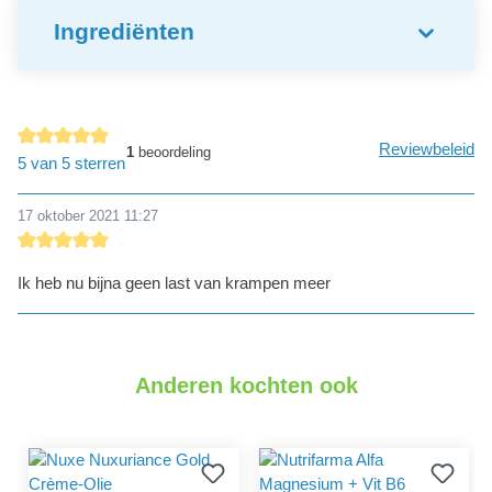
Ingrediënten
Reviewbeleid
1
beoordeling
detail.reviewAvgRatingAltText
5 van 5 sterren
17 oktober 2021 11:27
detail.reviewRatingAltText
Ik heb nu bijna geen last van krampen meer
Anderen kochten ook