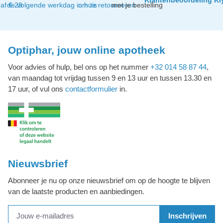
af € 29
de volgende werkdag in huis
om te retourneren
met je bestelling
Optiphar, jouw online apotheek
Voor advies of hulp, bel ons op het nummer
+32 014 58 87 44
,
van maandag tot vrijdag tussen 9 en 13 uur en tussen 13.30 en
17 uur, of vul ons
contactformulier
in.
Nieuwsbrief
Abonneer je nu op onze nieuwsbrief om op de hoogte te blijven
van de laatste producten en aanbiedingen.
Inschrijven