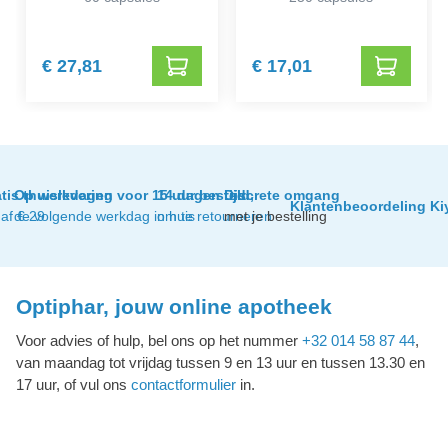
€ 27,81
€ 17,01
tis thuislevering
Op werkdagen voor 15 uur besteld,
14 dagen tijd
Discrete omgang
Klantenbeoordeling Ki
af € 29
de volgende werkdag in huis
om te retourneren
met je bestelling
Optiphar, jouw online apotheek
Voor advies of hulp, bel ons op het nummer
+32 014 58 87 44
,
van maandag tot vrijdag tussen 9 en 13 uur en tussen 13.30 en
17 uur, of vul ons
contactformulier
in.