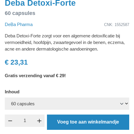
Deba Detoxi-Forte
60 capsules
DeBa Pharma
CNK: 1552587
Deba Detoxi-Forte zorgt voor een algemene detoxificatie bij
vermoeidheid, hoofdpijn, zwaartegevoel in de benen, eczema,
acne en andere dermatologische aandoeningen.
€ 23,31
Gratis verzending vanaf € 29!
Inhoud
component.product.quantitySelect.legend
Voeg toe aan winkelmandje