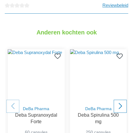
Reviewbeleid
detail.reviewAvgRatingAltText
Anderen kochten ook
DeBa Pharma
DeBa Pharma
Deba Supranoxydal
Deba Spirulina 500
Forte
mg
60 capsules
250 capsules