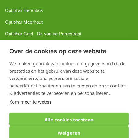
Optiphar Herentals
Optiphar Meerhout
Optiphar Geel - Dr. van de Perrestraat
Optiphar Geel - Antwerpseweg
Over de cookies op deze website
Optiphar Turnhout
We maken gebruik van cookies om gegevens m.b.t. de
Optiphar Mol
prestaties en het gebruik van deze website te
verzamelen & analyseren, om sociale
netwerkfunctionaliteiten aan te bieden en onze content
Copyright 2026 optiphar.com. Alle rechten voorbehouden
& advertenties te verbeteren en personaliseren.
Kom meer te weten
Alle cookies toestaan
Weigeren