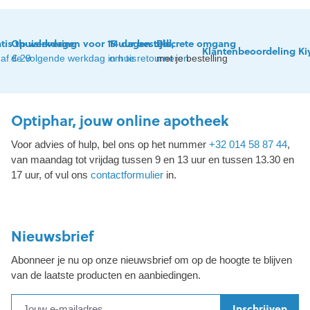
tis thuislevering
Op werkdagen voor 15 uur besteld,
14 dagen tijd
Discrete omgang
Klantenbeoordeling Ki
af € 29
de volgende werkdag in huis
om te retourneren
met je bestelling
Optiphar, jouw online apotheek
Voor advies of hulp, bel ons op het nummer
+32 014 58 87 44
,
van maandag tot vrijdag tussen 9 en 13 uur en tussen 13.30 en
17 uur, of vul ons
contactformulier
in.
Nieuwsbrief
Abonneer je nu op onze nieuwsbrief om op de hoogte te blijven
van de laatste producten en aanbiedingen.
Inschrijven