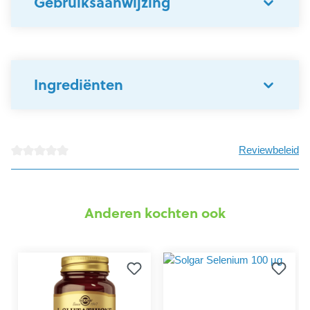
Gebruiksaanwijzing
Ingrediënten
Reviewbeleid
detail.reviewAvgRatingAltText
Anderen kochten ook