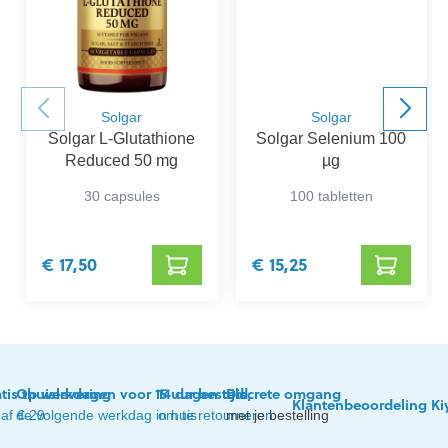
Solgar
Solgar
Solgar L-Glutathione
Solgar Selenium 100
Reduced 50 mg
µg
30 capsules
100 tabletten
€ 17,50
€ 15,25
tis thuislevering
Op werkdagen voor 15 uur besteld,
14 dagen tijd
Discrete omgang
Klantenbeoordeling Ki
af € 29
de volgende werkdag in huis
om te retourneren
met je bestelling