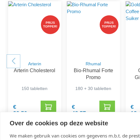
PRIJS
PRIJS
TOPPER!
TOPPER!
Arterin
Rhumal
Arterin Cholesterol
Bio-Rhumal Forte
Promo
Gi
D
150 tabletten
180 + 30 tabletten
€
€
€
39,50
48,57
13,
Over de cookies op deze website
We maken gebruik van cookies om gegevens m.b.t. de presta