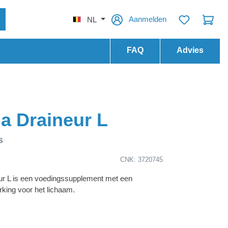
Aanmelden
NL
FAQ
Advies
a Draineur L
s
CNK: 3720745
ur L is een voedingssupplement met een
king voor het lichaam.