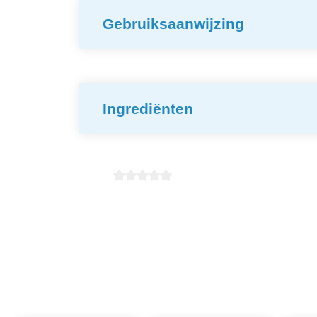
Gebruiksaanwijzing
Ingrediënten
detail.reviewAvgRatingAltText