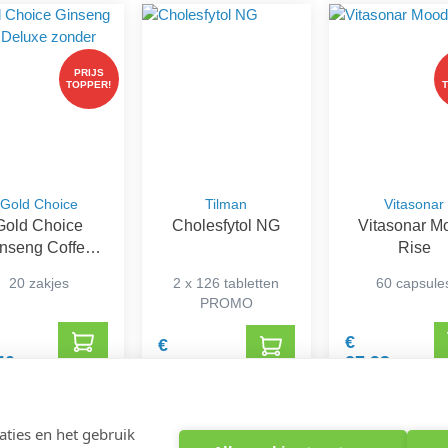
PRIJS
TOPPER!
Gold Choice
Tilman
Vitasonar
Gold Choice
Cholesfytol NG
Vitasonar M
nseng Coffee
Rise
eluxe zonder
20 zakjes
2 x 126 tabletten
60 capsule
Suiker
PROMO
€
€
40
27,93
42,80
ties en het gebruik