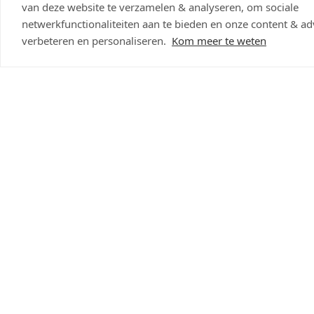
van deze website te verzamelen & analyseren, om sociale
netwerkfunctionaliteiten aan te bieden en onze content & adv
Gratis thuislevering
Op werkdagen voor 15 uur besteld,
14 dagen t
vanaf € 29
de volgende werkdag in huis
om te reto
verbeteren en personaliseren.
Kom meer te weten