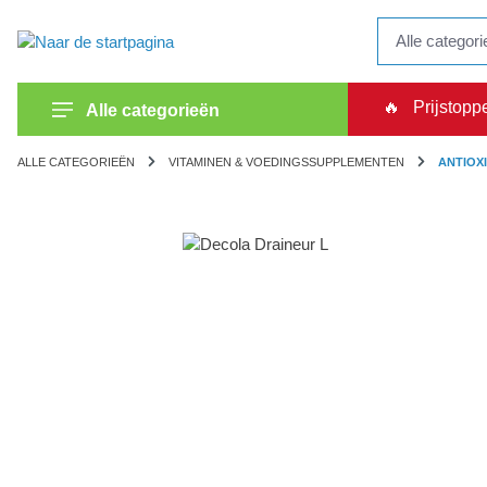
kipToSearch
general.skipToNavigation
🔥
Prijstopp
Alle categorieën
ALLE CATEGORIEËN
VITAMINEN & VOEDINGSSUPPLEMENTEN
ANTIOX
component.cms.imageGallery.skipImageGallery