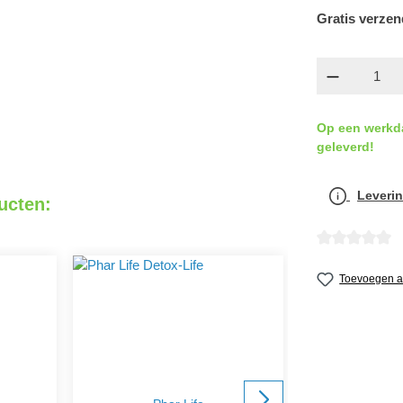
Gratis verzen
componen
Op een werkd
geleverd!
Leverin
ucten:
detail.reviewA
Toevoegen aa