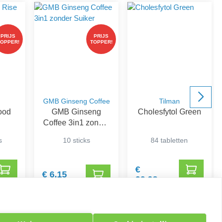
PRIJS
PRIJS
TOPPER!
TOPPER!
GMB Ginseng Coffee
Tilman
ood
GMB Ginseng
Cholesfytol Green
Coffee 3in1 zonder
Suiker
s
10 sticks
84 tabletten
€
€ 6,15
22,98