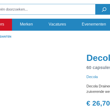
ers
Merken
Vacatures
Evenementen
IDANTEN
Decol
60 capsule
Decola
Decola Draine
zuiverende wer
€ 26,70