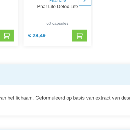
Phar Life
Tre
Phar Life Detox-Life
Imuti
60 capsules
60 ca
€ 28,49
€ 16,14
van het lichaam. Geformuleerd op basis van extract van de