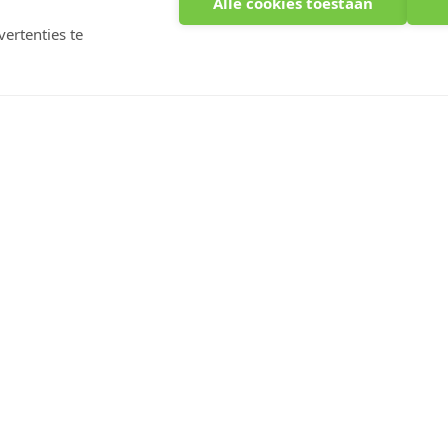
Alle cookies toestaan
ertenties te
ijd
Discrete omgang
Klantenbeoordeling Kiyoh
urneren
met je bestelling
Optiphar, jouw online
Nieuwsbr
apotheek
Abonneer je nu
van de laatste
Voor advies of hulp, bel ons op het nummer
+32 014 58 87 44
, van maandag tot vrijdag
tussen 9 en 13 uur en tussen 13.30 en 17 uur,
of vul ons
contactformulier
in.