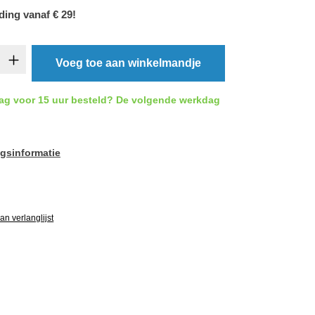
ding vanaf € 29!
t.product.quantitySelect.legend
Voeg toe aan winkelmandje
ag voor 15 uur besteld? De volgende werkdag
gsinformatie
vgRatingAltText
n verlanglijst