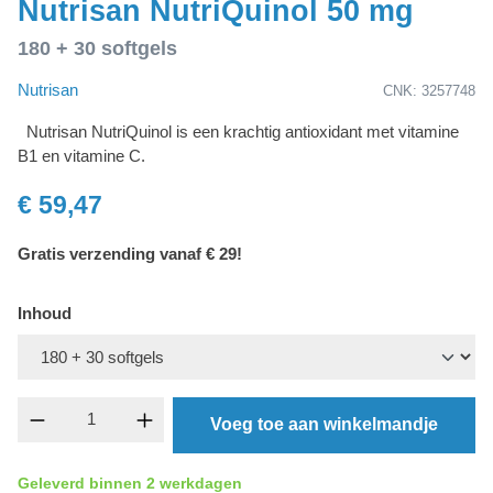
Nutrisan NutriQuinol 50 mg
180 + 30 softgels
Nutrisan
CNK: 3257748
Nutrisan NutriQuinol is een krachtig antioxidant met vitamine
B1 en vitamine C.
€ 59,47
Gratis verzending vanaf € 29!
Inhoud
component.product.quantitySelect.legend
Voeg toe aan winkelmandje
Geleverd binnen 2 werkdagen