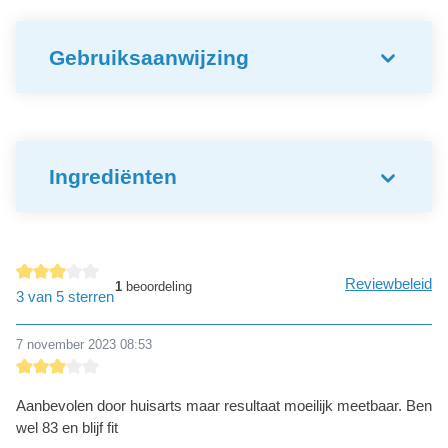
Gebruiksaanwijzing
Ingrediënten
Reviewbeleid
1
beoordeling
detail.reviewAvgRatingAltText
3 van 5 sterren
7 november 2023 08:53
detail.reviewRatingAltText
Aanbevolen door huisarts maar resultaat moeilijk meetbaar. Ben
wel 83 en blijf fit