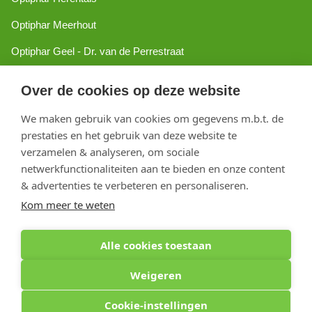
Optiphar Meerhout
Optiphar Geel - Dr. van de Perrestraat
Optiphar Geel - Antwerpseweg
Over de cookies op deze website
Optiphar Turnhout
We maken gebruik van cookies om gegevens m.b.t. de
Optiphar Mol
prestaties en het gebruik van deze website te
verzamelen & analyseren, om sociale
netwerkfunctionaliteiten aan te bieden en onze content
Copyright 2026 optiphar.com. Alle rechten voorbehouden
& advertenties te verbeteren en personaliseren.
Kom meer te weten
Alle cookies toestaan
Weigeren
Cookie-instellingen
Optiphar Apotheek (Dermatheek BVBA) - Antwerpseweg 81b - 2440 Geel - BE