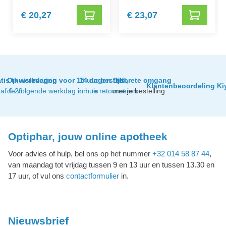
€ 20,27
€ 23,07
tis thuislevering
Op werkdagen voor 15 uur besteld,
14 dagen tijd
Discrete omgang
Klantenbeoordeling Ki
af € 29
de volgende werkdag in huis
om te retourneren
met je bestelling
Optiphar, jouw online apotheek
Voor advies of hulp, bel ons op het nummer
+32 014 58 87 44
,
van maandag tot vrijdag tussen 9 en 13 uur en tussen 13.30 en
17 uur, of vul ons
contactformulier
in.
Nieuwsbrief