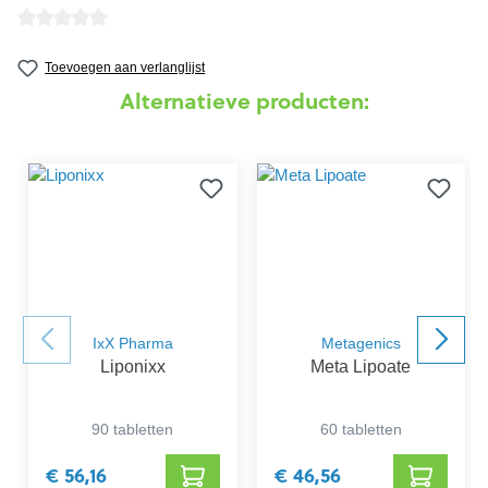
detail.reviewAvgRatingAltText
Toevoegen aan verlanglijst
Alternatieve producten:
IxX Pharma
Metagenics
Liponixx
Meta Lipoate
90 tabletten
60 tabletten
€ 56,16
€ 46,56