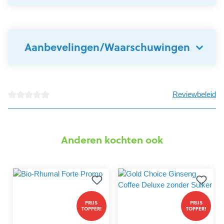
Aanbevelingen/Waarschuwingen
Reviewbeleid
detail.reviewAvgRatingAltText
Anderen kochten ook
PRIJS
PRIJS
TOPPER!
TOPPER!