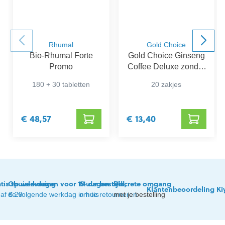
Rhumal
Gold Choice
Bio-Rhumal Forte
Gold Choice Ginseng
Promo
Coffee Deluxe zonder
Suiker
180 + 30 tabletten
20 zakjes
€ 48,57
€ 13,40
tis thuislevering
Op werkdagen voor 15 uur besteld,
14 dagen tijd
Discrete omgang
Klantenbeoordeling Ki
af € 29
de volgende werkdag in huis
om te retourneren
met je bestelling