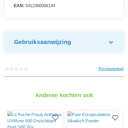
EAN:
5412360006144
Gebruiksaanwijzing
Reviewbeleid
detail.reviewAvgRatingAltText
Anderen kochten ook