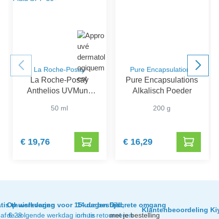
La Roche-Posay
Pure Encapsulations
La Roche-Posay
Pure Encapsulations
Anthelios UVMune
Alkalisch Poeder
400 Onzichtbare Fluid
50 ml
200 g
SPF 50+
€ 19,76
€ 16,29
tis thuislevering
Op werkdagen voor 15 uur besteld,
14 dagen tijd
Discrete omgang
Klantenbeoordeling Ki
af € 29
de volgende werkdag in huis
om te retourneren
met je bestelling