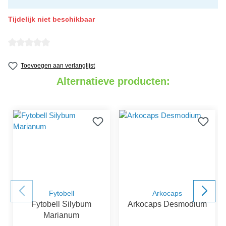
Tijdelijk niet beschikbaar
detail.reviewAvgRatingAltText
Toevoegen aan verlanglijst
Alternatieve producten:
Fytobell
Arkocaps
Fytobell Silybum
Arkocaps Desmodium
Marianum