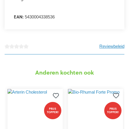
EAN:
5430004338536
Reviewbeleid
detail.reviewAvgRatingAltText
Anderen kochten ook
PRIJS
PRIJS
TOPPER!
TOPPER!