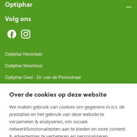
Optiphar
Volg ons
Optiphar Herentals
Optiphar Meerhout
Optiphar Geel - Dr. van de Perrestraat
Optiphar Geel - Antwerpseweg
Over de cookies op deze website
Optiphar Turnhout
We maken gebruik van cookies om gegevens m.b.t. de
Optiphar Mol
prestaties en het gebruik van deze website te
verzamelen & analyseren, om sociale
netwerkfunctionaliteiten aan te bieden en onze content
Copyright 2026 optiphar.com. Alle rechten voorbehouden
& advertenties te verbeteren en personaliseren.