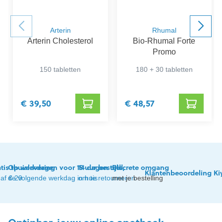
Arterin
Rhumal
Arterin Cholesterol
Bio-Rhumal Forte
Promo
150 tabletten
180 + 30 tabletten
€ 39,50
€ 48,57
tis thuislevering
Op werkdagen voor 15 uur besteld,
14 dagen tijd
Discrete omgang
Klantenbeoordeling Ki
af € 29
de volgende werkdag in huis
om te retourneren
met je bestelling