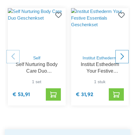
Self
Institut Esthederm
Self Nurturing Body
Institut Esthederm
Care Duo
Your Festive
Geschenkset
Essentials
1 set
1 stuk
Geschenkset
€ 53,91
€ 31,92