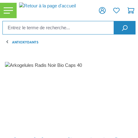
tenu principal
ANTIOXYDANTS
Ignorer la galerie d'images