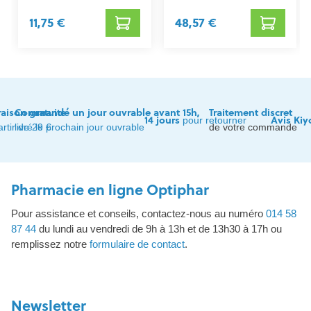
11,75 €
48,57 €
raison gratuite
Commandé un jour ouvrable avant 15h,
Traitement discret
14 jours
Avis Kiy
pour retourner
artir de 29 €
livré le prochain jour ouvrable
de votre commande
Pharmacie en ligne Optiphar
Pour assistance et conseils, contactez-nous au numéro
014 58
87 44
du lundi au vendredi de 9h à 13h et de 13h30 à 17h ou
remplissez notre
formulaire de contact
.
Newsletter