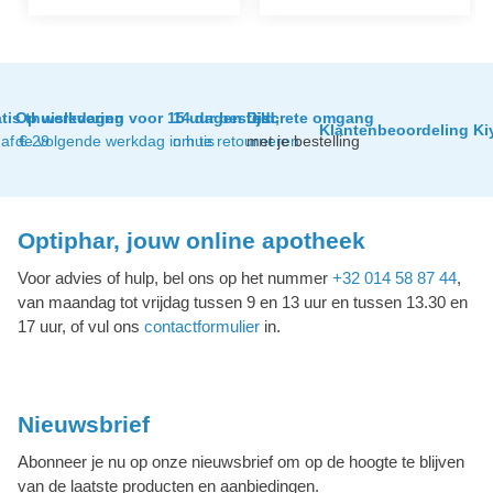
tis thuislevering
Op werkdagen voor 15 uur besteld,
14 dagen tijd
Discrete omgang
Klantenbeoordeling Ki
af € 29
de volgende werkdag in huis
om te retourneren
met je bestelling
Optiphar, jouw online apotheek
Voor advies of hulp, bel ons op het nummer
+32 014 58 87 44
,
van maandag tot vrijdag tussen 9 en 13 uur en tussen 13.30 en
17 uur, of vul ons
contactformulier
in.
Nieuwsbrief
Abonneer je nu op onze nieuwsbrief om op de hoogte te blijven
van de laatste producten en aanbiedingen.