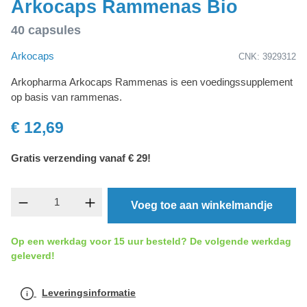
Arkocaps Rammenas Bio
40 capsules
Arkocaps
CNK: 3929312
Arkopharma Arkocaps Rammenas is een voedingssupplement
op basis van rammenas.
€ 12,69
Gratis verzending vanaf € 29!
component.product.quantitySelect.legend
Voeg toe aan winkelmandje
Op een werkdag voor 15 uur besteld? De volgende werkdag
geleverd!
Leveringsinformatie