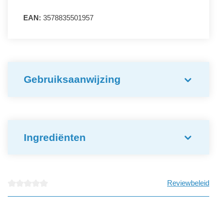
EAN:
3578835501957
Gebruiksaanwijzing
Ingrediënten
Reviewbeleid
detail.reviewAvgRatingAltText