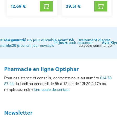
12,69 €
39,51 €
raison gratuite
Commandé un jour ouvrable avant 15h,
Traitement discret
14 jours
Avis Kiy
pour retourner
artir de 29 €
livré le prochain jour ouvrable
de votre commande
Pharmacie en ligne Optiphar
Pour assistance et conseils, contactez-nous au numéro
014 58
87 44
du lundi au vendredi de 9h à 13h et de 13h30 à 17h ou
remplissez notre
formulaire de contact
.
Newsletter