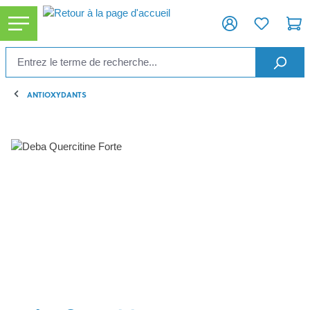
tenu principal
ANTIOXYDANTS
Ignorer la galerie d'images