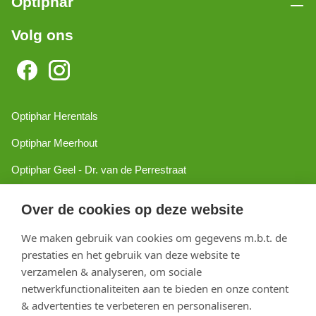
Optiphar
Volg ons
Optiphar Herentals
Optiphar Meerhout
Optiphar Geel - Dr. van de Perrestraat
Optiphar Geel - Antwerpseweg
Over de cookies op deze website
Optiphar Turnhout
We maken gebruik van cookies om gegevens m.b.t. de
Optiphar Mol
prestaties en het gebruik van deze website te
verzamelen & analyseren, om sociale
netwerkfunctionaliteiten aan te bieden en onze content
Copyright 2026 optiphar.com. Alle rechten voorbehouden
& advertenties te verbeteren en personaliseren.