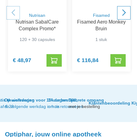
Nutrisan
Fisamed
Nutrisan SabalCare
Fisamed Aero Monkey
Complex Promo*
Bruin
120 + 30 capsules
1 stuk
€ 48,97
€ 116,84
tis thuislevering
Op werkdagen voor 15 uur besteld,
14 dagen tijd
Discrete omgang
Klantenbeoordeling Ki
af € 29
de volgende werkdag in huis
om te retourneren
met je bestelling
Optiphar, jouw online apotheek