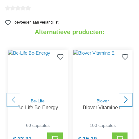
detail.reviewAvgRatingAltText
Toevoegen aan verlanglijst
Alternatieve producten:
Be-Life
Biover
Be-Life Be-Energy
Biover Vitamine E
60 capsules
100 capsules
€ 23,31
€ 15,19