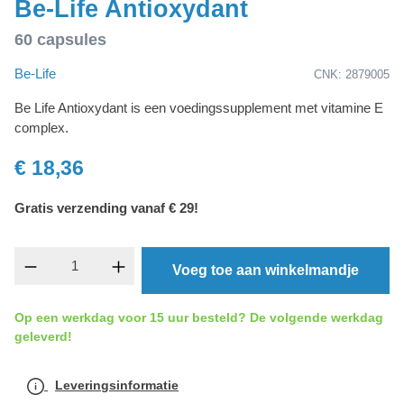
Be-Life Antioxydant
60 capsules
Be-Life
CNK: 2879005
Be Life Antioxydant is een voedingssupplement met vitamine E
complex.
€ 18,36
Gratis verzending vanaf € 29!
component.product.quantitySelect.legend
Voeg toe aan winkelmandje
Op een werkdag voor 15 uur besteld? De volgende werkdag
geleverd!
Leveringsinformatie