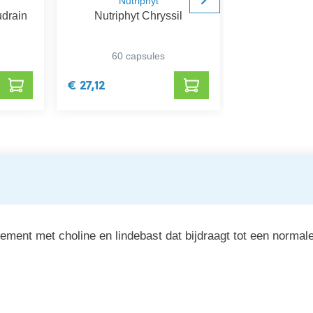
Nutriphyt
Be-
udrain
Nutriphyt Chryssil
Be-L
60 capsules
60 ca
€ 27,12
€ 13,95
ement met choline en lindebast dat bijdraagt tot een norma