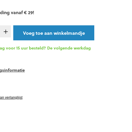
ding vanaf € 29!
t.product.quantitySelect.legend
Voeg toe aan winkelmandje
g voor 15 uur besteld? De volgende werkdag
gsinformatie
vgRatingAltText
n verlanglijst