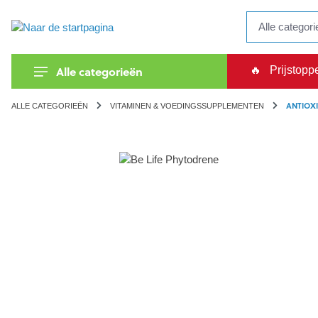
kipToSearch
general.skipToNavigation
Alle categorieën
🔥
Prijstopp
ANTIOX
ALLE CATEGORIEËN
VITAMINEN & VOEDINGSSUPPLEMENTEN
component.cms.imageGallery.skipImageGallery