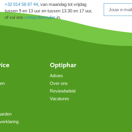
+32 014 58 87 44
, van maandag tot vrijdag
tussen 9 en 13 uur en tussen 13.30 en 17 uur,
of vul ons
contactformulier
in.
vice
Optiphar
Advies
gen
Over ons
Reviewbeleid
Vacatures
aarden
verklaring