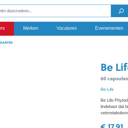
ers
Merken
Vacatures
Evenementen
IDANTEN
Be Li
60 capsules
Be-Life
Be Life Phyto
lindebast dat 
vetmetabolism
€ 17,91