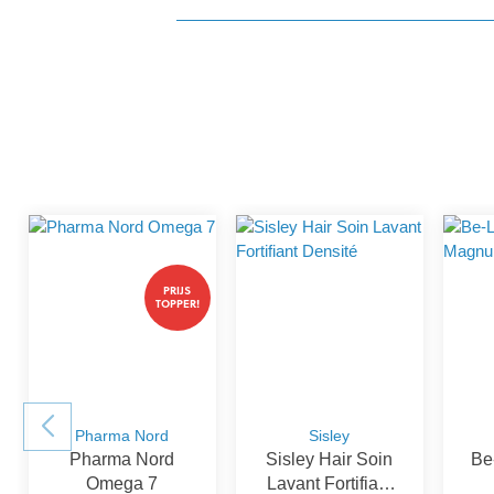
detail.reviewAvgRatingAltText
PRIJS
TOPPER!
Pharma Nord
Sisley
Pharma Nord
Sisley Hair Soin
Be
Omega 7
Lavant Fortifiant