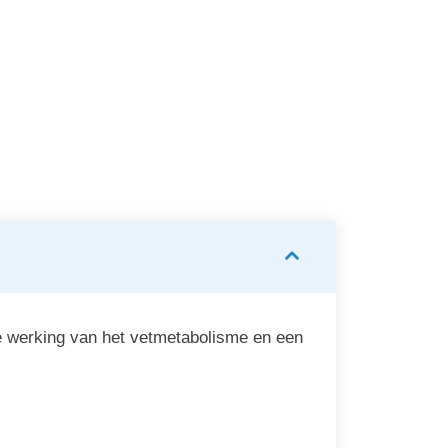
Life
Be-Life
ife Fe
Be Life Fe Complex
psules
60 capsules
€ 17,28
€ 17,
le werking van het vetmetabolisme en een