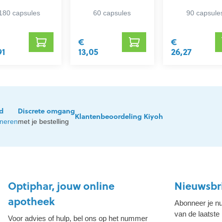
180 capsules
60 capsules
90 capsule
€
€
91
13,05
26,27
jd
Discrete omgang
Klantenbeoordeling Kiyoh
rneren
met je bestelling
Optiphar, jouw online
Nieuwsbr
apotheek
Abonneer je nu
van de laatste
Voor advies of hulp, bel ons op het nummer