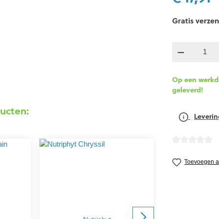
Gratis verzen
componen
Op een werkda
geleverd!
ucten:
Leverin
detail.reviewA
Toevoegen aa