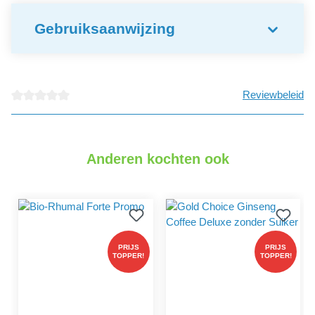
Gebruiksaanwijzing
Reviewbeleid
detail.reviewAvgRatingAltText
Anderen kochten ook
PRIJS
PRIJS
TOPPER!
TOPPER!