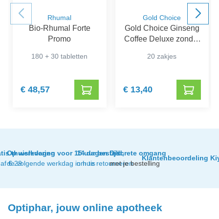
Rhumal
Gold Choice
Bio-Rhumal Forte
Gold Choice Ginseng
Promo
Coffee Deluxe zonder
Suiker
180 + 30 tabletten
20 zakjes
€ 48,57
€ 13,40
tis thuislevering
Op werkdagen voor 15 uur besteld,
14 dagen tijd
Discrete omgang
Klantenbeoordeling Ki
af € 29
de volgende werkdag in huis
om te retourneren
met je bestelling
Optiphar, jouw online apotheek