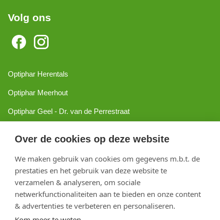
Volg ons
Optiphar Herentals
Optiphar Meerhout
Optiphar Geel - Dr. van de Perrestraat
Optiphar Geel - Antwerpseweg
Over de cookies op deze website
Optiphar Turnhout
We maken gebruik van cookies om gegevens m.b.t. de
Optiphar Mol
prestaties en het gebruik van deze website te
verzamelen & analyseren, om sociale
netwerkfunctionaliteiten aan te bieden en onze content
Copyright 2026 optiphar.com. Alle rechten voorbehouden
& advertenties te verbeteren en personaliseren.
Kom meer te weten