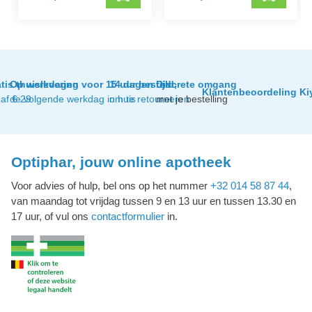
tis thuislevering
Op werkdagen voor 15 uur besteld,
14 dagen tijd
Discrete omgang
Klantenbeoordeling Ki
af € 29
de volgende werkdag in huis
om te retourneren
met je bestelling
Optiphar, jouw online apotheek
Voor advies of hulp, bel ons op het nummer
+32 014 58 87 44
,
van maandag tot vrijdag tussen 9 en 13 uur en tussen 13.30 en
17 uur, of vul ons
contactformulier
in.