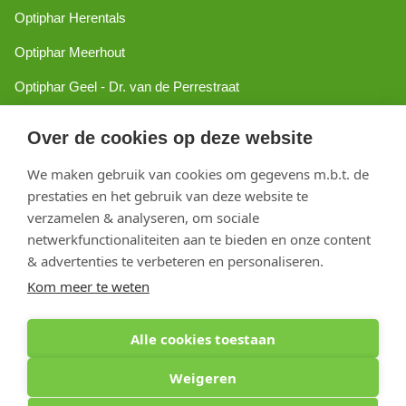
Optiphar Herentals
Optiphar Meerhout
Optiphar Geel - Dr. van de Perrestraat
Optiphar Geel - Antwerpseweg
Over de cookies op deze website
Optiphar Turnhout
We maken gebruik van cookies om gegevens m.b.t. de
Optiphar Mol
prestaties en het gebruik van deze website te
verzamelen & analyseren, om sociale
netwerkfunctionaliteiten aan te bieden en onze content
Copyright 2026 optiphar.com. Alle rechten voorbehouden
& advertenties te verbeteren en personaliseren.
Kom meer te weten
Alle cookies toestaan
Weigeren