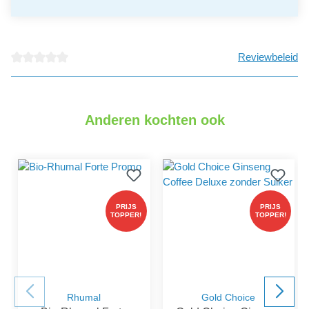
Reviewbeleid
detail.reviewAvgRatingAltText
Anderen kochten ook
PRIJS
PRIJS
TOPPER!
TOPPER!
Rhumal
Gold Choice