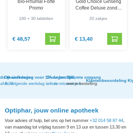
Bio-Rhumal Forte
Gold Choice Ginseng
Promo
Coffee Deluxe zonder
Suiker
180 + 30 tabletten
20 zakjes
€ 48,57
€ 13,40
tis thuislevering
Op werkdagen voor 15 uur besteld,
14 dagen tijd
Discrete omgang
Klantenbeoordeling Ki
af € 29
de volgende werkdag in huis
om te retourneren
met je bestelling
Optiphar, jouw online apotheek
Voor advies of hulp, bel ons op het nummer
+32 014 58 87 44
,
van maandag tot vrijdag tussen 9 en 13 uur en tussen 13.30 en