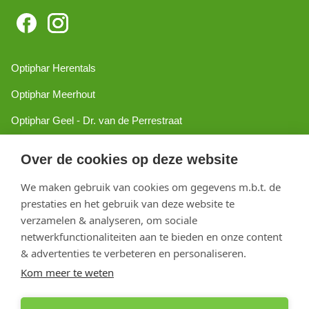
Optiphar Herentals
Optiphar Meerhout
Optiphar Geel - Dr. van de Perrestraat
Optiphar Geel - Antwerpseweg
Over de cookies op deze website
Optiphar Turnhout
We maken gebruik van cookies om gegevens m.b.t. de
Optiphar Mol
prestaties en het gebruik van deze website te
verzamelen & analyseren, om sociale
netwerkfunctionaliteiten aan te bieden en onze content
Copyright 2026 optiphar.com. Alle rechten voorbehouden
& advertenties te verbeteren en personaliseren.
Kom meer te weten