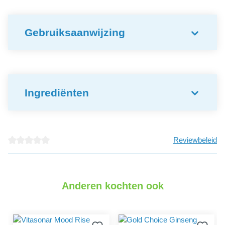
Gebruiksaanwijzing
Ingrediënten
Reviewbeleid
detail.reviewAvgRatingAltText
Anderen kochten ook