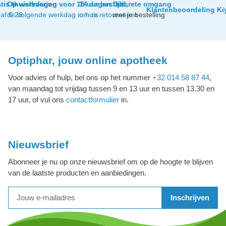
tis thuislevering
Op werkdagen voor 15 uur besteld,
14 dagen tijd
Discrete omgang
Klantenbeoordeling Ki
af € 29
de volgende werkdag in huis
om te retourneren
met je bestelling
Optiphar, jouw online apotheek
Voor advies of hulp, bel ons op het nummer
+32 014 58 87 44
,
van maandag tot vrijdag tussen 9 en 13 uur en tussen 13.30 en
17 uur, of vul ons
contactformulier
in.
Nieuwsbrief
Abonneer je nu op onze nieuwsbrief om op de hoogte te blijven
van de laatste producten en aanbiedingen.
Inschrijven