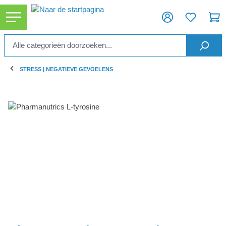
ToContentLink
STRESS | NEGATIEVE GEVOELENS
component.cms.imageGallery.skipImageGallery