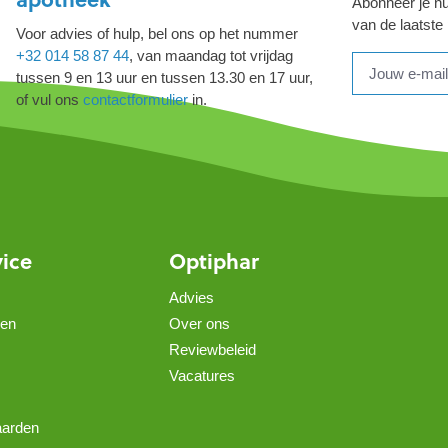
Abonneer je nu
van de laatste
Voor advies of hulp, bel ons op het nummer
+32 014 58 87 44
, van maandag tot vrijdag
tussen 9 en 13 uur en tussen 13.30 en 17 uur,
of vul ons
contactformulier
in.
vice
Optiphar
Advies
gen
Over ons
Reviewbeleid
Vacatures
aarden