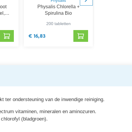
Physalis
Tre
oot
Physalis Chlorella +
Imuti
el,
Spirulina Bio
200 tabletten
120 c
€ 16,83
€ 29,60
ikt ter ondersteuning van de inwendige reiniging.
pectrum vitaminen, mineralen en aminozuren.
 chlorofyl (bladgroen).