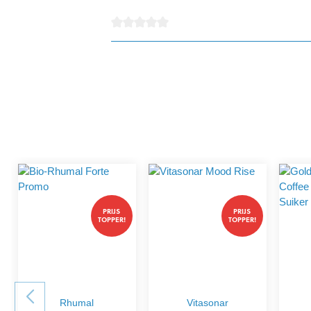
detail.reviewAvgRatingAltText
PRIJS
PRIJS
TOPPER!
TOPPER!
Rhumal
Vitasonar