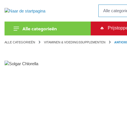
kipToSearch
general.skipToNavigation
Alle categorieën
🔥
Prijstopp
ANTIOX
ALLE CATEGORIEËN
VITAMINEN & VOEDINGSSUPPLEMENTEN
component.cms.imageGallery.skipImageGallery