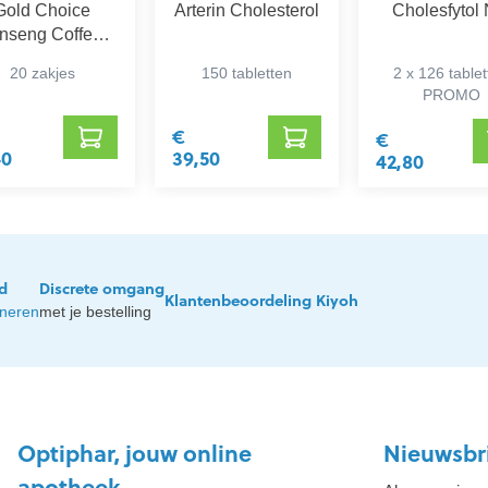
Gold Choice
Arterin Cholesterol
Cholesfytol
nseng Coffee
eluxe zonder
20 zakjes
150 tabletten
2 x 126 table
Suiker
PROMO
€
€
40
39,50
42,80
jd
Discrete omgang
Klantenbeoordeling Kiyoh
rneren
met je bestelling
Optiphar, jouw online
Nieuwsbr
apotheek