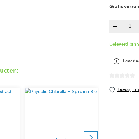
Gratis verzen
componen
Geleverd bin
Leverin
ucten:
detail.reviewA
Toevoegen aa