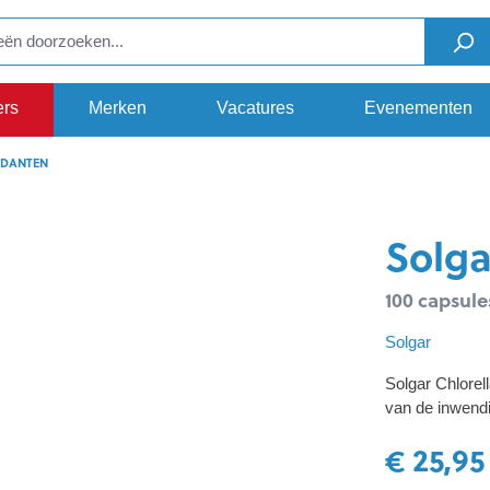
ers
Merken
Vacatures
Evenementen
IDANTEN
Solga
100 capsule
Solgar
Solgar Chlorell
van de inwendi
€ 25,95