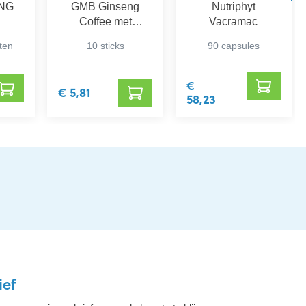
 NG
GMB Ginseng
Nutriphyt
Coffee met
Vacramac
Rietsuiker
tten
10 sticks
90 capsules
€
€ 5,81
58,23
ief