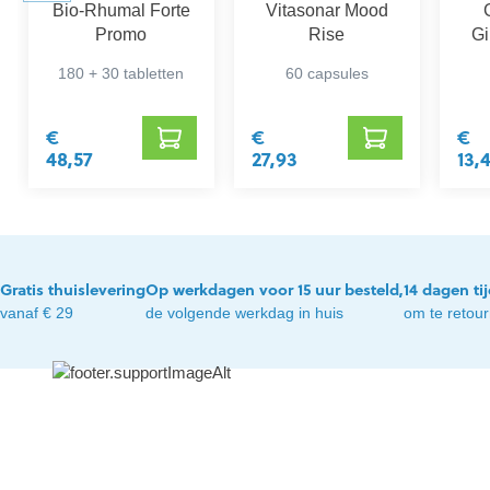
Bio-Rhumal Forte
Vitasonar Mood
Promo
Rise
Gi
D
180 + 30 tabletten
60 capsules
€
€
€
48,57
27,93
13,
Gratis thuislevering
Op werkdagen voor 15 uur besteld,
14 dagen ti
vanaf € 29
de volgende werkdag in huis
om te retou