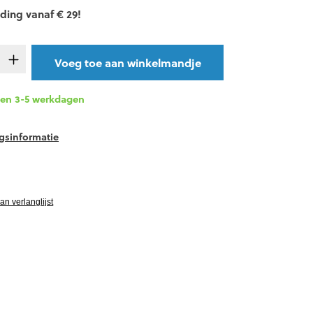
ding vanaf € 29!
t.product.quantitySelect.legend
Voeg toe aan winkelmandje
nen 3-5 werkdagen
gsinformatie
vgRatingAltText
n verlanglijst