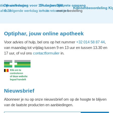
tis thuislevering
Op werkdagen voor 15 uur besteld,
14 dagen tijd
Discrete omgang
Klantenbeoordeling Ki
af € 29
de volgende werkdag in huis
om te retourneren
met je bestelling
Optiphar, jouw online apotheek
Voor advies of hulp, bel ons op het nummer
+32 014 58 87 44
,
van maandag tot vrijdag tussen 9 en 13 uur en tussen 13.30 en
17 uur, of vul ons
contactformulier
in.
Nieuwsbrief
Abonneer je nu op onze nieuwsbrief om op de hoogte te blijven
van de laatste producten en aanbiedingen.