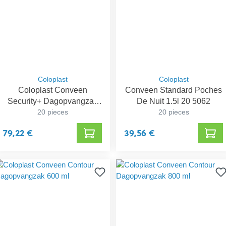
Coloplast
Coloplast
Coloplast Conveen
Conveen Standard Poches
Security+ Dagopvangzak
De Nuit 1.5l 20 5062
20 pieces
750 ml
20 pieces
79,22 €
39,56 €