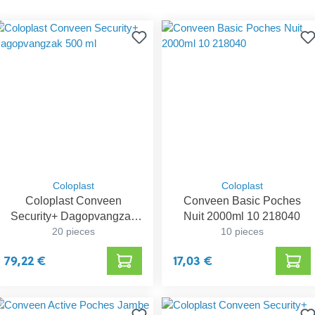
Coloplast
Coloplast
Coloplast Conveen
Conveen Basic Poches
Security+ Dagopvangzak
Nuit 2000ml 10 218040
20 pieces
500 ml
10 pieces
79,22 €
17,03 €