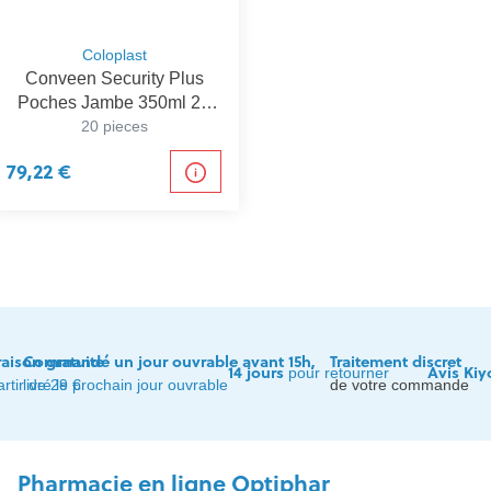
Coloplast
Conveen Security Plus
Poches Jambe 350ml 20
20 pieces
5165
79,22 €
raison gratuite
Commandé un jour ouvrable avant 15h,
Traitement discret
14 jours
Avis Kiy
pour retourner
artir de 29 €
livré le prochain jour ouvrable
de votre commande
Pharmacie en ligne Optiphar