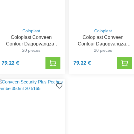
Coloplast
Coloplast
Coloplast Conveen
Coloplast Conveen
Contour Dagopvangzak
Contour Dagopvangzak
20 pieces
600 ml
20 pieces
800 ml
79,22 €
79,22 €