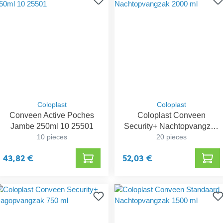
Coloplast
Coloplast
Conveen Active Poches
Coloplast Conveen
Jambe 250ml 10 25501
Security+ Nachtopvangzak
10 pieces
20 pieces
2000 ml
43,82 €
52,03 €