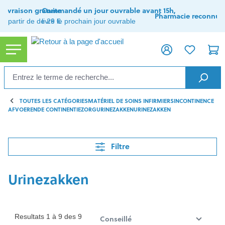
tenu principal
Livraison gratuite
Commandé un jour ouvrable avant 15h,
Pharmacie reconnue
à partir de de 29 €
livré le prochain jour ouvrable
TOUTES LES CATÉGORIES
MATÉRIEL DE SOINS INFIRMIERS
INCONTINENCE
AFVOERENDE CONTINENTIEZORG
URINEZAKKEN
URINEZAKKEN
Filtre
Urinezakken
Resultats 1 à 9 des 9