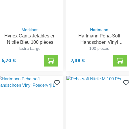
Merkloos
Hartmann
Hynex Gants Jetables en
Hartmann Peha-Soft
Nitrile Bleu 100 pièces
Handschoen Vinyl
Extra Large
Poedervrij S
100 pieces
5,70 €
7,38 €