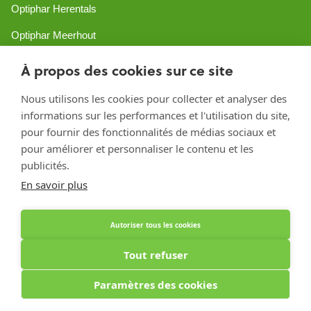
Optiphar Herentals
Optiphar Meerhout
Optiphar Geel - Dr. van de Perrestraat
À propos des cookies sur ce site
Optiphar Geel - Antwerpseweg
Nous utilisons les cookies pour collecter et analyser des
Optiphar Turnhout
informations sur les performances et l'utilisation du site,
pour fournir des fonctionnalités de médias sociaux et
Optiphar Mol
pour améliorer et personnaliser le contenu et les
publicités.
Créé avec Shopware
En savoir plus
Autoriser tous les cookies
Tout refuser
Paramètres des cookies