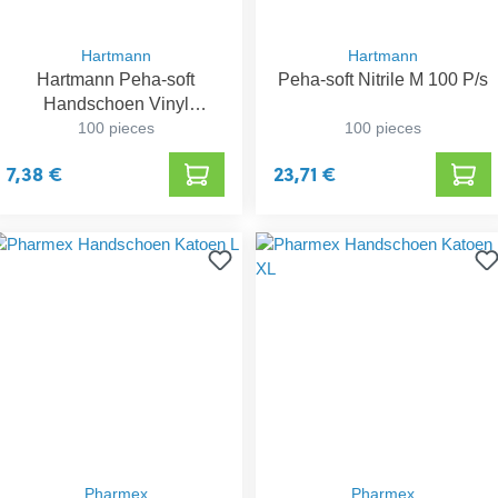
Hartmann
Hartmann
Hartmann Peha-soft
Peha-soft Nitrile M 100 P/s
Handschoen Vinyl
Poedervrij L
100 pieces
100 pieces
7,38 €
23,71 €
Pharmex
Pharmex