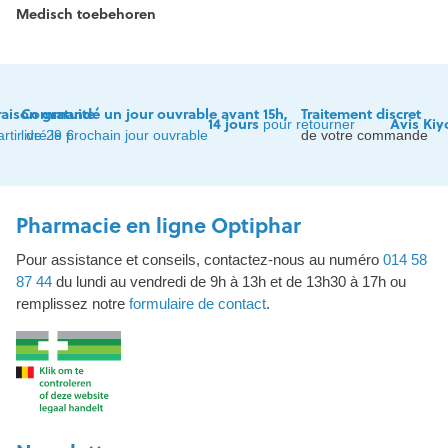
Medisch toebehoren
raison gratuite
Commandé un jour ouvrable avant 15h,
Traitement discret
14 jours
Avis Kiy
pour retourner
artir de 29 €
livré le prochain jour ouvrable
de votre commande
Pharmacie en ligne Optiphar
Pour assistance et conseils, contactez-nous au numéro
014 58
87 44
du lundi au vendredi de 9h à 13h et de 13h30 à 17h ou
remplissez notre
formulaire de contact
.