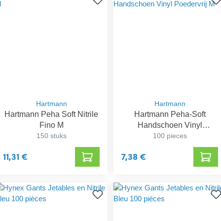
Hartmann
Hartmann
Hartmann Peha Soft Nitrile
Hartmann Peha-Soft
Fino M
Handschoen Vinyl
150 stuks
Poedervrij M
100 pieces
11,31 €
7,38 €