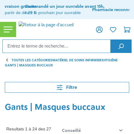
tenu principal
Livraison gratuite
Commandé un jour ouvrable avant 15h,
Pharmacie reconnue
à partir de de 29 €
livré le prochain jour ouvrable
TOUTES LES CATÉGORIES
MATÉRIEL DE SOINS INFIRMIERS
HYGIÈNE
GANTS | MASQUES BUCCAUX
Filtre
Gants | Masques buccaux
Resultats 1 à 24 des 27